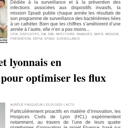
Dédiée à la surveillance et à la prévention des
infections associées aux dispositifs invasifs, la
mission Spiadi publie chaque année les résultats de
son programme de surveillance des bactériémies liées
à un cathéter. Bien que les chiffres s’améliorent d’une
année à l’autre, elle n’en a pas moins...
CPIA
,
DISPOSITIFS
,
DM
,
DMI
,
INFECTIONS
,
INVASIVES
,
MATIS
,
MISSION
,
PRÉVENTION
,
RÉPIA
,
SPIADI
,
SURVEILLANCE
et lyonnais en
pour optimiser les flux
AURÉLIE PASQUELIN | 22/01/2025
|
ACTU
Particulièrement proactifs en matière d’innovation, les
Hospices Civils de Lyon (HCL) expérimentent
notamment, au travers de l’une de leurs quatre
plateformes d’innovation, le projet Fluence, basé sur