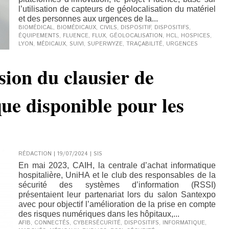
l’utilisation de capteurs de géolocalisation du matériel
et des personnes aux urgences de la...
BIOMÉDICAL
,
BIOMÉDICAUX
,
CIVILS
,
DISPOSITIF
,
DISPOSITIFS
,
ÉQUIPEMENTS
,
FLUENCE
,
FLUX
,
GÉOLOCALISATION
,
HCL
,
HOSPICES
,
LYON
,
MÉDICAUX
,
SUIVI
,
SUPERWYZE
,
TRAÇABILITÉ
,
URGENCES
sion du clausier de
ue disponible pour les
RÉDACTION | 19/07/2024
|
SIS
En mai 2023, CAIH, la centrale d’achat informatique
hospitalière, UniHA et le club des responsables de la
sécurité des systèmes d’information (RSSI)
présentaient leur partenariat lors du salon Santexpo
avec pour objectif l’amélioration de la prise en compte
des risques numériques dans les hôpitaux,...
AFIB
,
CONNECTÉS
,
CYBERSÉCURITÉ
,
DISPOSITIFS
,
INFORMATIQUE
,