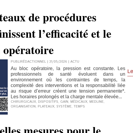
ateaux de procédures
inissent l’efficacité et le
c opératoire
PUBLIRÉDACTIONNEL | 31/05/2026
|
ACTU
Au bloc opératoire, la pression est constante. Les
Le
professionnels de santé évoluent dans un
environnement où les contraintes de temps, la
complexité des interventions et la responsabilité liée
au risque d’erreur créent une tension permanente*.
Les horaires prolongés et la charge mentale élevée...
CHIRURGICAUX
,
DISPOSITIFS
,
GAIN
,
MÉDICAUX
,
MEDLINE
,
ORGANISATION
,
PLATEAUX
,
SYSTÈME
,
TEMPS
lles mesures pour le