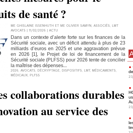
its de santé ?
ME GHISLAINE ISSENHUTH ET ME OLIVIER SAMYN, ASSOCIÉS, LMT
AVOCATS | 11/02/2026
|
ACTU
Dans un contexte d’alerte forte sur les finances de la
Sécurité sociale, avec un déficit attendu à plus de 23
milliards d’euros en 2025 et une aggravation prévue
A
en 2026 [1], le Projet de loi de financement de la
Sécurité sociale (PLFSS) pour 2026 tente de concilier
la maîtrise des dépenses...
2026
,
AVOCATS
,
DÉCRYPTAGE
,
DISPOSITIFS
,
LMT
,
MÉDICAMENTS
,
de
MÉDICAUX
,
PLFSS
23
s collaborations durables
HO
us
Au
novation au service des
23
le
te
23