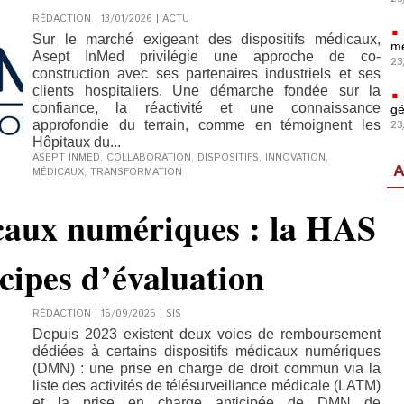
RÉDACTION | 13/01/2026
|
ACTU
Sur le marché exigeant des dispositifs médicaux,
mé
Asept InMed privilégie une approche de co-
23
construction avec ses partenaires industriels et ses
clients hospitaliers. Une démarche fondée sur la
confiance, la réactivité et une connaissance
gé
approfondie du terrain, comme en témoignent les
23
Hôpitaux du...
ASEPT INMED
,
COLLABORATION
,
DISPOSITIFS
,
INNOVATION
,
A
MÉDICAUX
,
TRANSFORMATION
icaux numériques : la HAS
ncipes d’évaluation
RÉDACTION | 15/09/2025
|
SIS
Depuis 2023 existent deux voies de remboursement
dédiées à certains dispositifs médicaux numériques
(DMN) : une prise en charge de droit commun via la
liste des activités de télésurveillance médicale (LATM)
et la prise en charge anticipée de DMN de