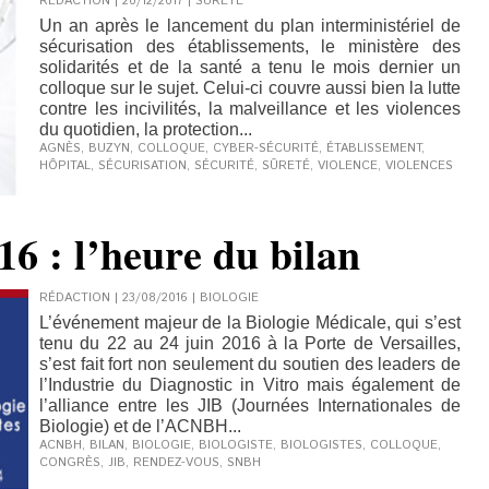
RÉDACTION | 20/12/2017
|
SÛRETÉ
Un an après le lancement du plan interministériel de
sécurisation des établissements, le ministère des
solidarités et de la santé a tenu le mois dernier un
colloque sur le sujet. Celui-ci couvre aussi bien la lutte
contre les incivilités, la malveillance et les violences
du quotidien, la protection...
AGNÈS
,
BUZYN
,
COLLOQUE
,
CYBER-SÉCURITÉ
,
ÉTABLISSEMENT
,
HÔPITAL
,
SÉCURISATION
,
SÉCURITÉ
,
SÛRETÉ
,
VIOLENCE
,
VIOLENCES
6 : l’heure du bilan
RÉDACTION | 23/08/2016
|
BIOLOGIE
L’événement majeur de la Biologie Médicale, qui s’est
tenu du 22 au 24 juin 2016 à la Porte de Versailles,
s’est fait fort non seulement du soutien des leaders de
l’Industrie du Diagnostic in Vitro mais également de
l’alliance entre les JIB (Journées Internationales de
Biologie) et de l’ACNBH...
ACNBH
,
BILAN
,
BIOLOGIE
,
BIOLOGISTE
,
BIOLOGISTES
,
COLLOQUE
,
CONGRÈS
,
JIB
,
RENDEZ-VOUS
,
SNBH