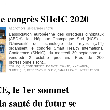
 le congrès SHeIC 2020
RÉDACTION | 25/09/2020
|
ACTU
L’association européenne des directeurs d’hôpitaux
(AEDH), les Hôpitaux Champagne Sud (HCS) et
l’Université de technologie de Troyes (UTT)
organisent le congrès Smart Health International
Conference (SHeIC), du mercredi 30 septembre au
vendredi 2 octobre prochain. Près de 200
professionnels sont...
COLLOQUE
,
CONFÉRENCE
,
E-SANTÉ
,
ESANTÉ
,
INNOVATION
,
NUMÉRIQUE
,
RENDEZ-VOUS
,
SHEIC
,
SMART HEALTH INTERNATIONAL
 le 1er sommet
la santé du futur se