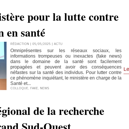
stère pour la lutte contre
n en santé
RÉDACTION | 05/05/2025
|
ACTU
Omniprésentes sur les réseaux sociaux, les
informations trompeuses ou inexactes (fake news)
dans le domaine de la santé sont facilement
propagées et peuvent avoir des conséquences
Le
néfastes sur la santé des individus. Pour lutter contre
ce phénomène inquiétant, le ministère en charge de la
Santé et...
COLLOQUE
,
FAKE
,
NEWS
égional de la recherche
rand Sud-Ouest