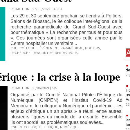
RÉDACTION | 27/09/2022
|
ACTU
Les 29 et 30 septembre prochain se tiendra à Poitiers,
Salons de Blossac, le 9e colloque inter-régional de la
recherche paramédicale du Grand Sud-Ouest avec
pour thématique « La recherche par tous et pour tous
». Ces journées sont organisées cette année par le
Centre hospitalier universitaire...
CHU
,
COLLOQUE
,
ÉVÉNEMENT
,
PARAMÉDICAL
,
POITIERS
,
A
RECHERCHE
,
RENCONTRE
,
RENDEZ-VOUS
de
ique : la crise à la loupe
23
RÉDACTION | 21/06/2021
|
SIS
HO
Organisé par le Comité National Pilote d’Éthique du
us
Au
Numérique (CNPEN) et l’Institut Covid-19 Ad
23
Memoriam, le colloque « Numérique et pandémie : les
enjeux d’éthique un an après » a réuni, entre autres,
plusieurs figures du monde de la e-santé. Ensemble
le
ils ont abordé les problématiques soulevées...
te
CNPEN
,
COLLOQUE
,
ÉTHIQUE
,
NUMÉRIQUE
23