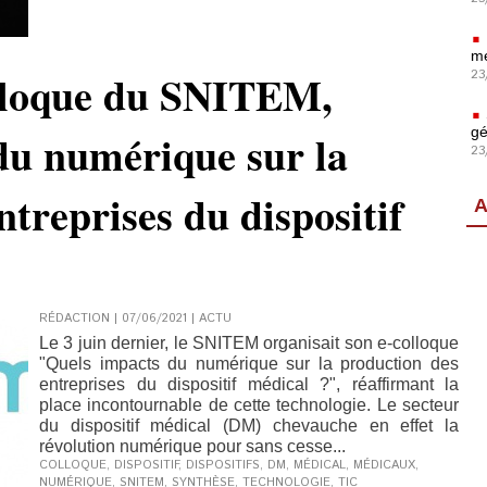
mé
olloque du SNITEM,
23
gé
du numérique sur la
23
ntreprises du dispositif
A
RÉDACTION | 07/06/2021
|
ACTU
Le 3 juin dernier, le SNITEM organisait son e-colloque
"Quels impacts du numérique sur la production des
entreprises du dispositif médical ?", réaffirmant la
place incontournable de cette technologie. Le secteur
du dispositif médical (DM) chevauche en effet la
révolution numérique pour sans cesse...
COLLOQUE
,
DISPOSITIF
,
DISPOSITIFS
,
DM
,
MÉDICAL
,
MÉDICAUX
,
NUMÉRIQUE
,
SNITEM
,
SYNTHÈSE
,
TECHNOLOGIE
,
TIC