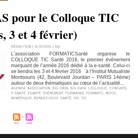
pour le Colloque TIC
, 3 et 4 février)
RÉDACTION | 13/01/2016
|
SIS
L’association FORMATICSanté organise le
COLLOQUE TIC Santé 2016, le premier événement
marquant de l’année 2016 dédié à la e-santé. Celui-ci
se tiendra les 3 et 4 février 2016 à l’Institut Mutualiste
Montsouris (42, Boulevard Jourdan – PARIS 14ème)
autour de deux thématiques au cœur de l’actualité...
AGENDA
,
ASSOCIATION
,
BIG DATA
,
BIG DATA
,
COLLOQUE
,
CONGRÈS
,
E-SANTÉ
,
ESANTÉ
,
ÉVÉNEMENT
,
FORMATAIS
,
FORMATIC
,
MOOC
,
NUMÉRIQUE
,
RENDEZ-VOUS
,
SANTÉ
,
SIS
,
TIC