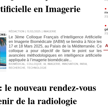
tificielle en Imagerie
mé
23
gé
RÉDACTION | 11/03/2025
|
IMAGERIE
23
Le 3ème Colloque Français d’Intelligence Artificielle
en Imagerie Biomédicale (IABM) se tiendra à Nice les
A
17 et 18 Mars 2025, au Palais de la Méditerranée. Ce
colloque a pour objectif de faire le point sur les
avancées méthodologiques en intelligence artificielle
appliquée à l’imagerie biomédicale...
BIOMÉDICAL
,
COLLOQUE
,
IA
,
IMAGERIE
,
INNOVATION
,
INRIA
,
RECHERCHE
,
TECHNOLOGIE
le nouveau rendez-vous
nir de la radiologie