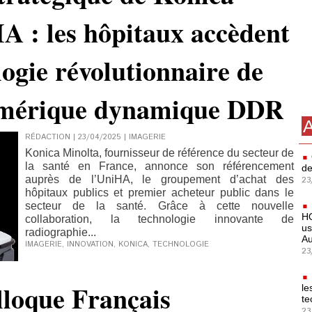
A : les hôpitaux accèdent
logie révolutionnaire de
umérique dynamique DDR
A
RÉDACTION | 23/04/2025
|
IMAGERIE
Konica Minolta, fournisseur de référence du secteur de
la santé en France, annonce son référencement
de
auprès de l’UniHA, le groupement d’achat des
23
hôpitaux publics et premier acheteur public dans le
secteur de la santé. Grâce à cette nouvelle
HO
collaboration, la technologie innovante de
us
radiographie...
Au
IMAGERIE
,
INNOVATION
,
KONICA
,
TECHNOLOGIE
23
loque Français
le
te
23