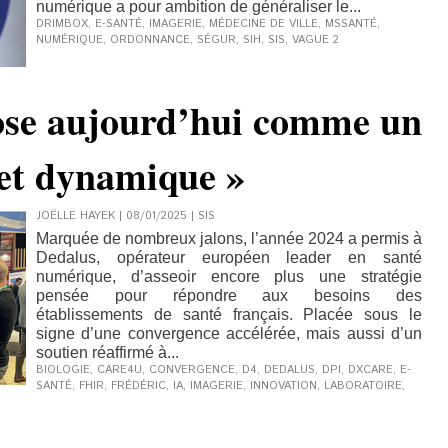
numérique a pour ambition de généraliser le...
DRIMBOX
,
E-SANTÉ
,
IMAGERIE
,
MÉDECINE DE VILLE
,
MSSANTÉ
,
NUMÉRIQUE
,
ORDONNANCE
,
SÉGUR
,
SIH
,
SIS
,
VAGUE 2
ose aujourd’hui comme un
 et dynamique »
JOËLLE HAYEK | 08/01/2025
|
SIS
Marquée de nombreux jalons, l’année 2024 a permis à
Dedalus, opérateur européen leader en santé
numérique, d’asseoir encore plus une stratégie
pensée pour répondre aux besoins des
établissements de santé français. Placée sous le
signe d’une convergence accélérée, mais aussi d’un
soutien réaffirmé à...
BIOLOGIE
,
CARE4U
,
CONVERGENCE
,
D4
,
DEDALUS
,
DPI
,
DXCARE
,
E-
SANTÉ
,
FHIR
,
FRÉDÉRIC
,
IA
,
IMAGERIE
,
INNOVATION
,
LABORATOIRE
,