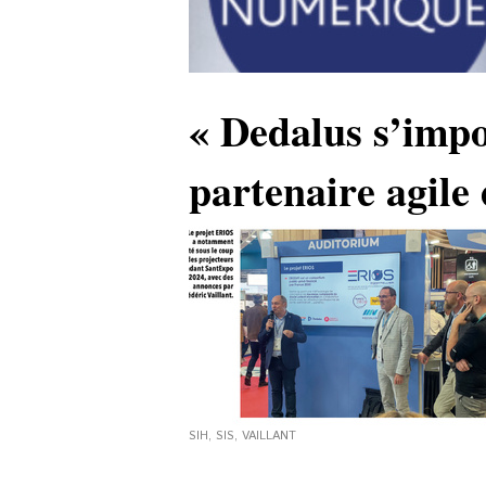
« Dedalus s’imp
partenaire agile
SIH
,
SIS
,
VAILLANT