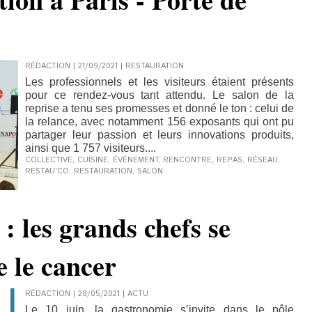
RÉDACTION | 21/09/2021
|
RESTAURATION
Les professionnels et les visiteurs étaient présents
pour ce rendez-vous tant attendu. Le salon de la
reprise a tenu ses promesses et donné le ton : celui de
la relance, avec notamment 156 exposants qui ont pu
partager leur passion et leurs innovations produits,
ainsi que 1 757 visiteurs....
COLLECTIVE
,
CUISINE
,
ÉVÉNEMENT
,
RENCONTRE
,
REPAS
,
RÉSEAU
,
RESTAU'CO
,
RESTAURATION
,
SALON
: les grands chefs se
e le cancer
RÉDACTION | 28/05/2021
|
ACTU
Le 10 juin, la gastronomie s’invite dans le pôle