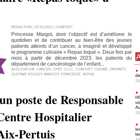
RÉDACTION | 21/12/2023
|
CONFORT
Princesse Margot, dont l’objectif est d’améliorer le
quotidien et de contribuer au bien-être des jeunes
patients atteints d’un cancer, a imaginé et développé
le programme culinaire « Repas toqué ». Deux fois par
A
mois à partir de décembre 2023, les patients du
département de cancérologie de l’enfant...
ASSOCIATION
,
CANCER
,
CHEF
,
CLCC
,
CONFORT
,
CUISINE
,
ENFANTS
,
GUSTAVE ROUSSY
,
MARGOT
,
PRINCESSE
,
REPAS
de
23
 un poste de Responsable
HO
us
Au
Centre Hospitalier
23
ix-Pertuis
le
te
23