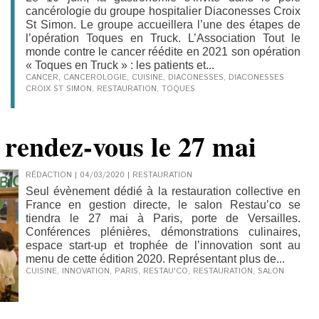
cancérologie du groupe hospitalier Diaconesses Croix
St Simon. Le groupe accueillera l’une des étapes de
l’opération Toques en Truck. L’Association Tout le
monde contre le cancer réédite en 2021 son opération
« Toques en Truck » : les patients et...
CANCER
,
CANCEROLOGIE
,
CUISINE
,
DIACONESSES
,
DIACONESSES
CROIX ST SIMON
,
RESTAURATION
,
TOQUES
 rendez-vous le 27 mai
RÉDACTION | 04/03/2020
|
RESTAURATION
Seul évènement dédié à la restauration collective en
France en gestion directe, le salon Restau’co se
tiendra le 27 mai à Paris, porte de Versailles.
Conférences plénières, démonstrations culinaires,
espace start-up et trophée de l’innovation sont au
menu de cette édition 2020. Représentant plus de...
CUISINE
,
INNOVATION
,
PARIS
,
RESTAU'CO
,
RESTAURATION
,
SALON