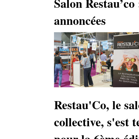
Salon Restau’co 
annoncées
Restau'Co, le sal
collective, s'est
pour la 6ème édit