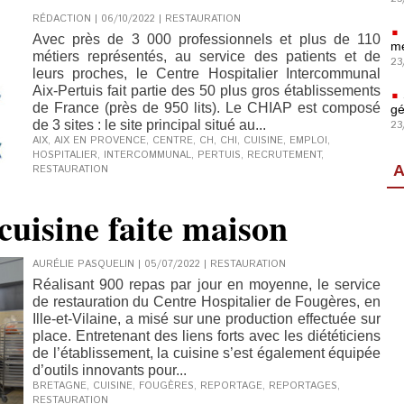
RÉDACTION | 06/10/2022
|
RESTAURATION
Avec près de 3 000 professionnels et plus de 110
mé
métiers représentés, au service des patients et de
23
leurs proches, le Centre Hospitalier Intercommunal
Aix-Pertuis fait partie des 50 plus gros établissements
de France (près de 950 lits). Le CHIAP est composé
gé
de 3 sites : le site principal situé au...
23
AIX
,
AIX EN PROVENCE
,
CENTRE
,
CH
,
CHI
,
CUISINE
,
EMPLOI
,
HOSPITALIER
,
INTERCOMMUNAL
,
PERTUIS
,
RECRUTEMENT
,
A
RESTAURATION
cuisine faite maison
AURÉLIE PASQUELIN | 05/07/2022
|
RESTAURATION
Réalisant 900 repas par jour en moyenne, le service
de restauration du Centre Hospitalier de Fougères, en
Ille-et-Vilaine, a misé sur une production effectuée sur
place. Entretenant des liens forts avec les diététiciens
de l’établissement, la cuisine s’est également équipée
d’outils innovants pour...
BRETAGNE
,
CUISINE
,
FOUGÈRES
,
REPORTAGE
,
REPORTAGES
,
RESTAURATION