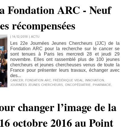
la Fondation ARC - Neuf
ses récompensées
| 14/12/2018
|
ACTU
Les 22e Journées Jeunes Chercheurs (JJC) de la
Fondation ARC pour la recherche sur le cancer se
sont tenues à Paris les mercredi 28 et jeudi 29
novembre. Elles ont rassemblé plus de 100 jeunes
chercheurs et jeunes chercheuses venus de toute la
France pour présenter leurs travaux, échanger avec
des...
CANCER
,
FONDATION ARC
,
FRÉDÉRIQUE VIDAL
,
INNOVATION
,
JOURNÉES JEUNES CHERCHEURS
,
ONCOPÉDIATRIE
,
PHARMACIE
,
our changer l’image de la
16 octobre 2016 au Point