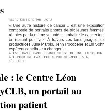
s
RÉDACTION | 10/10/2016
|
ACTU
« Une autre histoire de cancer » est une exposition
composée de portraits photos de six jeunes femmes,
réunies par la même volonté : combattre le cancer tout
en restant positives. À travers ces témoignages, les
productrices Julia Marois, Jenn Pocobene et Lili Sohn
espèrent contribuer à changer le...
ARTISTE
,
BANDE
,
CANCER
,
CANCÉROLOGIE
,
DESSINÉE
,
EXPOSITION
ART
,
ONCOLOGIE
,
PARIS
,
PHOTO
,
PHOTOGRAPHIES
,
SEIN
,
SÉROLOGIE
ale : le Centre Léon
yCLB, un portail au
ation patient