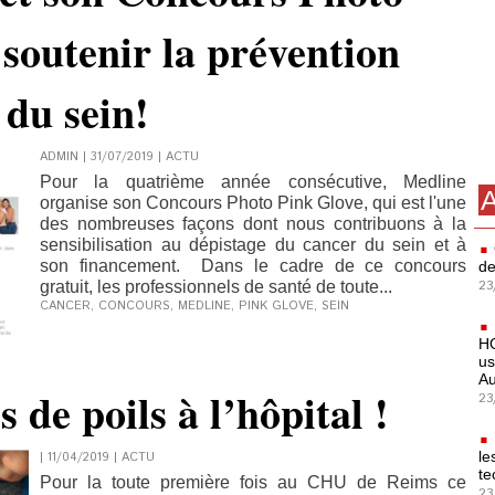
soutenir la prévention
 du sein!
ADMIN | 31/07/2019
|
ACTU
Pour la quatrième année consécutive, Medline
A
organise son Concours Photo Pink Glove, qui est l'une
des nombreuses façons dont nous contribuons à la
sensibilisation au dépistage du cancer du sein et à
son financement. Dans le cadre de ce concours
de
23
gratuit, les professionnels de santé de toute...
CANCER
,
CONCOURS
,
MEDLINE
,
PINK GLOVE
,
SEIN
HO
us
Au
s de poils à l’hôpital !
23
le
| 11/04/2019
|
ACTU
te
Pour la toute première fois au CHU de Reims ce
23