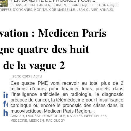
PERMANENTE DE PROGRÈS POUR...
60 ANS
,
AP-HM
,
CANCER
,
CHIRURGIE CARDIAQUE ET THORACIQUE
,
REFFES D’ORGANES
,
HÔPITAUX DE MARSEILLE
,
JEAN-OLIVIER ARNAUD
,
vation : Medicen Paris
ne quatre des huit
 de la vague 2
| 20/03/2019
|
ACTU
Ces quatre PME vont recevoir au total plus de 2
millions d’euros pour financer leurs projets dans
l’intelligence artificielle en radiologie, le diagnostic
précoce du cancer, la télémédecine pour l’insuffisance
cardiaque ou encore le pronostic des crises dans la
mucoviscidose. Medicen Paris Region,...
CANCER
,
LAURÉAT
,
LYONBIOPOLE
,
MALADIES INFECTIEUSES
,
MÉDECINE
,
MEDICEN
,
RADIOLOGY