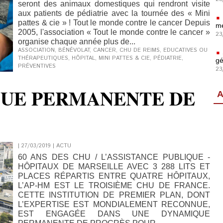
seront des animaux domestiques qui rendront visite
aux patients de pédiatrie avec la tournée des « Mini
pattes & cie » ! Tout le monde contre le cancer Depuis
mé
2005, l'association « Tout le monde contre le cancer »
23
organise chaque année plus de...
ASSOCIATION
,
BÉNÉVOLAT
,
CANCER
,
CHU DE REIMS
,
EDUCATIVES OU
THÉRAPEUTIQUES
,
HÔPITAL
,
MINI PATTES & CIE
,
PÉDIATRIE
,
gé
PRÉVENTIVES
23
UE PERMANENTE DE
A
| 27/03/2019
|
ACTU
60 ANS DES CHU / L’ASSISTANCE PUBLIQUE -
HÔPITAUX DE MARSEILLE AVEC 3 288 LITS ET
PLACES RÉPARTIS ENTRE QUATRE HÔPITAUX,
L’AP-HM EST LE TROISIÈME CHU DE FRANCE.
CETTE INSTITUTION DE PREMIER PLAN, DONT
L’EXPERTISE EST MONDIALEMENT RECONNUE,
EST ENGAGÉE DANS UNE DYNAMIQUE