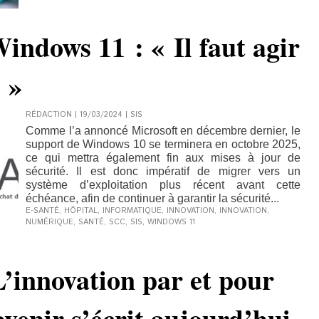
indows 11 : « Il faut agir
 »
RÉDACTION | 19/03/2024
|
SIS
Comme l’a annoncé Microsoft en décembre dernier, le
support de Windows 10 se terminera en octobre 2025,
ce qui mettra également fin aux mises à jour de
sécurité. Il est donc impératif de migrer vers un
système d’exploitation plus récent avant cette
échéance, afin de continuer à garantir la sécurité...
E-SANTÉ
,
HÔPITAL
,
INFORMATIQUE
,
INNOVATION
,
INNOVATION
,
NUMÉRIQUE
,
SANTÉ
,
SCC
,
SIS
,
WINDOWS 11
L’innovation par et pour
’avenir s’écrit aujourd’hui