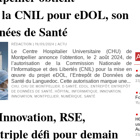
de la CNIL pour eDOL, son
ées de Santé
RÉDACTION | 19/09/2024
|
ACTU
Le Centre Hospitalier Universitaire (CHU) de
A
Montpellier annonce l'obtention, le 2 août 2024, de
l’autorisation de la Commission Nationale de
l’Informatique et des Libertés (CNIL) pour la mise en
œuvre du projet eDOL, l’Entrepôt de Données de
de
23
Santé du Languedoc. Cette autorisation marque une...
CHU
,
CHU DE MONTPELLIER
,
E-SANTÉ
,
EDOL
,
ENTREPÔT
,
ENTREPÔT
DE DONNÉES DE SANTÉ
,
HÔPITAL
,
INFORMATIQUE
,
INNOVATION
,
INNOVATION
,
MONTPELLIER
,
NUMÉRIQUE
,
SANTÉ
Fo
15
 Innovation, RSE,
HO
us
 triple défi pour demain
Au
23