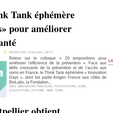
ink Tank éphémère
s» pour améliorer
anté
RÉDACTION | 11/03/2025
|
ACTU
Retour sur le colloque « 20 propositions pour
Le
améliorer l'efficience de la prévention ». Face aux
défis croissants de la prévention et de l’accès aux
soins en France, le Think Tank éphémère « Innovation
Days », dont fait partie Amgen France aux côtés de
BioLabs, la Fondation...
DAYS
,
INNOVATION
,
PARCOURS
,
PROPOSITIONS
,
SOINS
,
SUGGESTIONS
,
SYSTÈME
,
TANK
,
THINK
ellier obtient