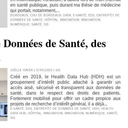
en santé publique, puis durant ma thèse de médecine
qui portait, notamment,...
BORDEAUX
,
CHU DE BORDEAUX
,
DATA
,
E-SANTÉ
,
EDS
,
ENTREPÔT DE
DONNÉES DE SANTÉ
,
HÔPITAL
,
INNOVATION
,
INNOVATION
,
NUMÉRIQUE
,
SANTÉ
,
SIS
 Données de Santé, des
»
JOËLLE HAYEK | 11/09/2023
|
SIS
Créé en 2019, le Health Data Hub (HDH) est un
groupement d’intérêt public attaché à garantir un
accès aisé, sécurisé et transparent aux données de
santé, dans le respect des droits des patients.
Fortement mobilisé pour offrir un cadre propice aux
projets de recherche d’intérêt général, il a déjà...
E-SANTÉ
,
EDS
,
ENTREPÔT DE DONNÉES DE SANTÉ
,
HDH
,
HEALTH
DATA HUB
,
HÔPITAL
,
INNOVATION
,
INNOVATION
,
NUMÉRIQUE
,
SANTÉ
,
SIS