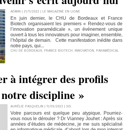
ADMIN | 21/11/2023
|
LE MAGAZINE EN LIGNE
En juin dernier, le CHU de Bordeaux et France
Biotech organisaient les premiers « Rendez-vous de
l’innovation paramédicale », un événement unique
ouvert à tous les innovateurs pour imaginer, ensemble,
l’hôpital de demain. Cette manifestation inédite dans
notre pays, qui...
CHU DE BORDEAUX
,
FRANCE BIOTECH
,
INNOVATION
,
PARAMÉDICAL
er à intégrer des profils
 notre discipline »
AURÉLIE PASQUELIN | 11/09/2023
|
SIS
Votre parcours est quelque peu atypique. Pourriez-
vous nous le dérouler ? Dr Vianney Jouhet : Après six
années d’études de médecine, je me suis spécialisé
en informatique médicale, d’abord lors de mon internat