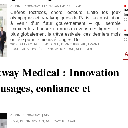
ADMIN | 18/09/2024
|
LE MAGAZINE EN LIGNE
le
Chères lectrices, chers lecteurs, Entre les jeux
te
olympiques et paralympiques de Paris, la constitution
23
à venir d’un futur gouvernement – qui semble
imminente à l’heure où nous écrivons ces lignes – et
plus globalement la trêve estivale, ces derniers mois
mé
ont été pour le moins étranges. De...
23
2024
,
ATTRACTIVITÉ
,
BIOLOGIE
,
BLANCHISSERIE
,
E-SANTÉ
,
HOSPITALIA
,
HYGIÈNE
,
INNOVATION
,
RSE
,
SEPTEMBRE
A
tway Medical : Innovation
 usages, confiance et
ADMIN | 10/06/2024
|
SIS
DATA
,
IA
,
INNOVATION
,
SOFTWAY MEDICAL