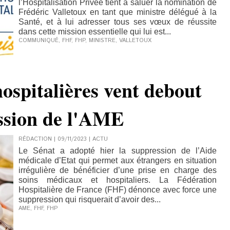
l’Hospitalisation Privée tient à saluer la nomination de
Frédéric Valletoux en tant que ministre délégué à la
Santé, et à lui adresser tous ses vœux de réussite
dans cette mission essentielle qui lui est...
COMMUNIQUÉ
,
FHF
,
FHP
,
MINISTRE
,
VALLETOUX
hospitalières vent debout
ession de l'AME
RÉDACTION | 09/11/2023
|
ACTU
Le Sénat a adopté hier la suppression de l’Aide
médicale d’Etat qui permet aux étrangers en situation
irrégulière de bénéficier d’une prise en charge des
soins médicaux et hospitaliers. La Fédération
Hospitalière de France (FHF) dénonce avec force une
suppression qui risquerait d’avoir des...
AME
,
FHF
,
FHP