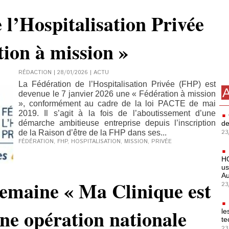
 l’Hospitalisation Privée
tion à mission »
RÉDACTION | 28/01/2026
|
ACTU
La Fédération de l’Hospitalisation Privée (FHP) est
A
devenue le 7 janvier 2026 une « Fédération à mission
», conformément au cadre de la loi PACTE de mai
2019. Il s’agit à la fois de l’aboutissement d’une
démarche ambitieuse entreprise depuis l’inscription
de
23
de la Raison d’être de la FHP dans ses...
FÉDÉRATION
,
FHP
,
HOSPITALISATION
,
MISSION
,
PRIVÉE
HO
us
Au
 semaine « Ma Clinique est
23
une opération nationale
le
te
23