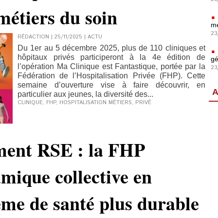
métiers du soin
mé
23
RÉDACTION | 25/11/2025
|
ACTU
Du 1er au 5 décembre 2025, plus de 110 cliniques et
hôpitaux privés participeront à la 4e édition de
gé
l’opération Ma Clinique est Fantastique, portée par la
23
Fédération de l’Hospitalisation Privée (FHP). Cette
semaine d’ouverture vise à faire découvrir, en
A
particulier aux jeunes, la diversité des...
CLINIQUE
,
FHP
,
HOSPITALISATION MÉTIERS
,
PRIVÉ
ment RSE : la FHP
mique collective en
ème de santé plus durable