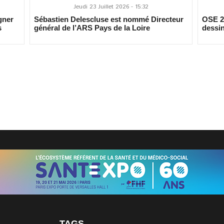
Jeudi 23 Juillet 2026 - 15:32
gner
Sébastien Delescluse est nommé Directeur
OSE 20
s
général de l’ARS Pays de la Loire
dessin
TAGS