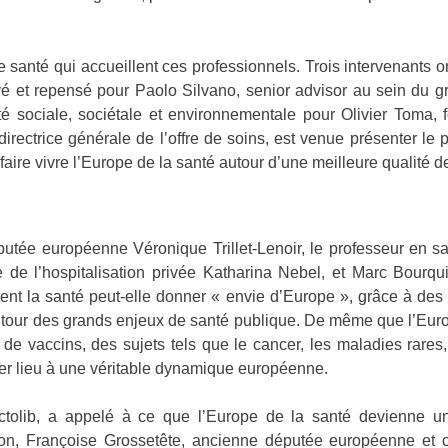
e santé qui accueillent ces professionnels. Trois intervenants o
ové et repensé pour Paolo Silvano, senior advisor au sein d
té sociale, sociétale et environnementale pour Olivier Toma
irectrice générale de l’offre de soins, est venue présenter le p
e faire vivre l’Europe de la santé autour d’une meilleure qualité d
putée européenne Véronique Trillet-Lenoir, le professeur en sa
 de l’hospitalisation privée Katharina Nebel, et Marc Bourqui
nt la santé peut-elle donner « envie d’Europe », grâce à des
utour des grands enjeux de santé publique. De même que l’Euro
de vaccins, des sujets tels que le cancer, les maladies rares,
r lieu à une véritable dynamique européenne.
olib, a appelé à ce que l’Europe de la santé devienne une 
sion, Françoise Grossetête, ancienne députée européenne et c