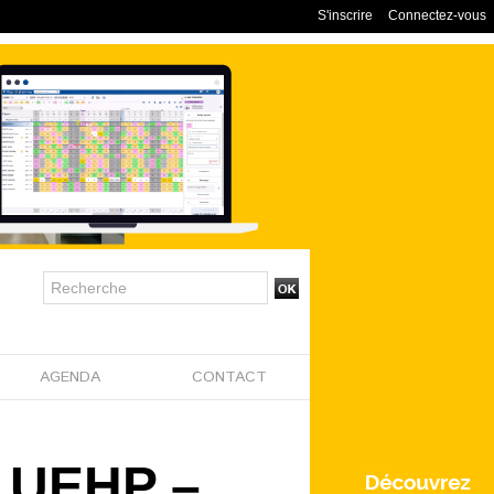
S'inscrire
Connectez-vous
AGENDA
CONTACT
e UEHP –