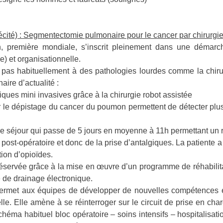
écité) : Segmentectomie pulmonaire pour le cancer par chirurgie
ion, première mondiale, s’inscrit pleinement dans une démarc
) et organisationnelle.
 pas habituellement à des pathologies lourdes comme la chiru
aire d’actualité :
iques mini invasives grâce à la chirurgie robot assistée
r le dépistage du cancer du poumon permettent de détecter plus
e séjour qui passe de 5 jours en moyenne à 11h permettant un r
 post-opératoire et donc de la prise d’antalgiques. La patiente 
tion d’opioïdes.
éservée grâce à la mise en œuvre d’un programme de réhabilitat
 de drainage électronique.
permet aux équipes de développer de nouvelles compétences e
lle. Elle amène à se réinterroger sur le circuit de prise en ch
éma habituel bloc opératoire – soins intensifs – hospitalisati