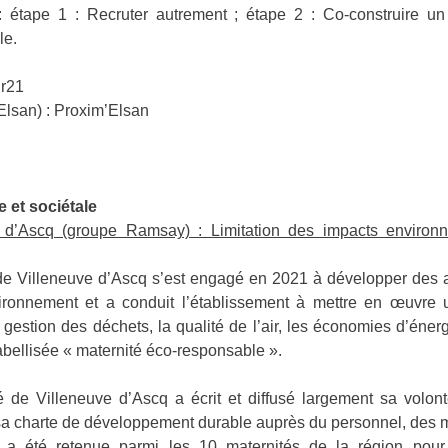
ape 1 : Recruter autrement ; étape 2 : Co-construire un p
le.
r21
Elsan) : Proxim’Elsan
 et sociétale
e d’Ascq (groupe Ramsay) : Limitation des impacts environ
é de Villeneuve d’Ascq s’est engagé en 2021 à développer des a
nvironnement et a conduit l’établissement à mettre en œuvre 
gestion des déchets, la qualité de l’air, les économies d’énergie
abellisée « maternité éco-responsable ».
é de Villeneuve d’Ascq a écrit et diffusé largement sa volon
t sa charte de développement durable auprès du personnel, des 
é a été retenue parmi les 10 maternités de la région pou