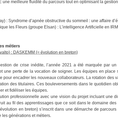
une meilleure fluidité du parcours tout en optimisant la gestion
) : Syndrome d’apnée obstructive du sommeil : une affaire d’é
que les Fleurs (groupe Elsan) : L’intelligence Artificielle en IRM 
des métiers
valto) : DASKEMM (= évolution en breton)
 gestion de crise inédite, l’année 2021 a été marquée par 
t une perte de la vocation de soigner. Les équipes en place so
ue pour encadrer les nouveaux collaborateurs. La rotation des 
ation des titulaires. Ces bouleversements dans le quotidien obl
er et fidéliser les équipes.
olution professionnelle avec une vision du projet incluant une 
uit au fil des apprentissages que ce soit dans le domaine des sa
volution en breton) s’inscrit dans une démarche de parcours qu
e les générations et métiers.