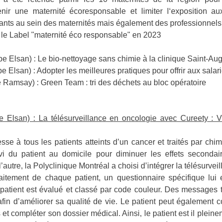
ir une maternité écoresponsable et limiter l‘exposition au
ants au sein des maternités mais également des professionnels q
 le Label "maternité éco responsable" en 2023
e Elsan) : Le bio-nettoyage sans chimie à la clinique Saint-Aug
e Elsan) : Adopter les meilleures pratiques pour offrir aux sala
e Ramsay) : Green Team : tri des déchets au bloc opératoire
e Elsan) : La télésurveillance en oncologie avec Cureety : V
esse à tous les patients atteints d’un cancer et traités par chim
ivi du patient au domicile pour diminuer les effets secondai
 l’autre, la Polyclinique Montréal a choisi d’intégrer la télésurvei
raitement de chaque patient, un questionnaire spécifique lui
u patient est évalué et classé par code couleur. Des messages 
in d’améliorer sa qualité de vie. Le patient peut également 
et compléter son dossier médical. Ainsi, le patient est il plein