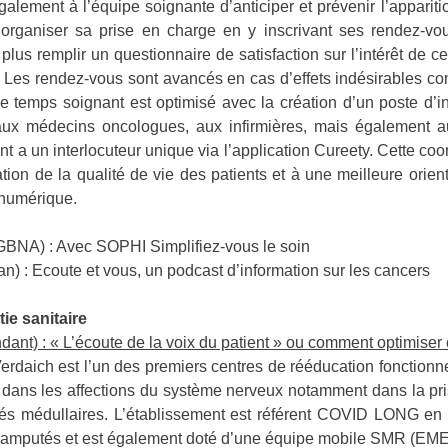
alement à l’équipe soignante d’anticiper et prévenir l’appariti
’organiser sa prise en charge en y inscrivant ses rendez-v
us remplir un questionnaire de satisfaction sur l’intérêt de ce t
 Les rendez-vous sont avancés en cas d’effets indésirables com
e temps soignant est optimisé avec la création d’un poste d’in
e aux médecins oncologues, aux infirmières, mais également a
ent a un interlocuteur unique via l’application Cureety. Cette coo
ration de la qualité de vie des patients et à une meilleure orie
 numérique.
GBNA) : Avec SOPHI Simplifiez-vous le soin
n) : Ecoute et vous, un podcast d’information sur les cancers
ie sanitaire
ant) : « L’écoute de la voix du patient » ou comment optimiser 
Verdaich est l’un des premiers centres de rééducation fonctionne
sée dans les affections du système nerveux notamment dans la p
sés médullaires. L’établissement est référent COVID LONG e
s amputés et est également doté d’une équipe mobile SMR (EM