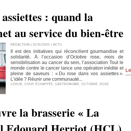
assiettes : quand la
et au service du bien-être
RÉDACTION | 01/10/2025
|
ACTU
Il est des initiatives qui réconcilient gourmandise et
solidarité. À l’occasion d’Octobre rose, mois de
sensibilisation au cancer du sein, l’association Tout le
monde contre le cancer lance une opération inédite et
Le
pleine de saveurs : « Du rose dans vos assiettes ».
L’idée ? Réunir une communauté...
COEUR
,
COUP
,
ÉCHAPPÉE
,
GASTRONOMIE
,
OCTOBRE
,
ROSE
re la brasserie « La
tal Edouard Herriot (HCL)