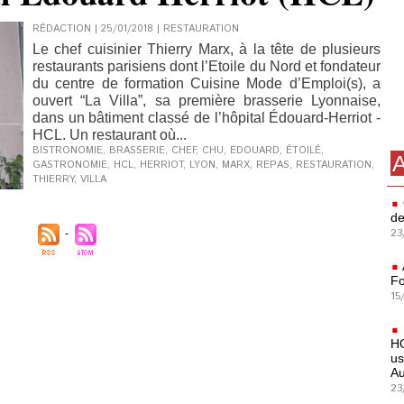
RÉDACTION | 25/01/2018
|
RESTAURATION
Le chef cuisinier Thierry Marx, à la tête de plusieurs
restaurants parisiens dont l’Etoile du Nord et fondateur
du centre de formation Cuisine Mode d’Emploi(s), a
ouvert “La Villa”, sa première brasserie Lyonnaise,
dans un bâtiment classé de l’hôpital Édouard-Herriot -
HCL. Un restaurant où...
BISTRONOMIE
,
BRASSERIE
,
CHEF
,
CHU
,
EDOUARD
,
ÉTOILÉ
,
A
GASTRONOMIE
,
HCL
,
HERRIOT
,
LYON
,
MARX
,
REPAS
,
RESTAURATION
,
THIERRY
,
VILLA
de
23
Fo
15
HO
us
Au
23