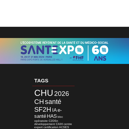
TAGS
CHU
2026
CH
santé
SF2H
IA
e-
santé
HAS
bloc
opératoire
C2DSn
développement
CAIH
centre
expert
certification
ACSES