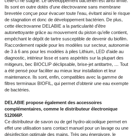
celle-ci ne stagne. Le développement bactérien est ainsi limité.
Ils sont en outre dotés d’une électrovanne sans membrane
brevetée conçue pour évacuer toute l’eau, évitant ainsi le risque
de stagnation et donc de développement bactérien. De plus,
cette électrovanne DELABIE a la particularité d’être
autonettoyante grâce au mouvement du piston qu’elle contient,
empêchant le dépôt de tartre susceptible de devenir du biofilm.
Raccordement rapide pour les modèles sur secteur, autonomie
de 3 à 6 ans pour les modèles à piles Lithium, LED d’aide au
diagnostic, intérieur lisse et sans aspérités sur la plupart des
mitigeurs, bec BIOCLIP déclipsable, brise-jet antitartre, … Tout
a été pensé pour faciliter au mieux leur installation et leur
maintenance. Ils sont, enfin, compatibles avec la gamme de
filtres terminaux BIOFIL, qui permet d’obtenir une eau exempte
de bactéries.
DELABIE propose également des accessoires
complémentaires, comme le distributeur électronique
512066P.
Ce distributeur de savon ou de gel hydro-alcoolique permet en
effet une utilisation sans contact manuel pour un lavage ou une
désinfection optimale des mains. Très peu énergivore, le