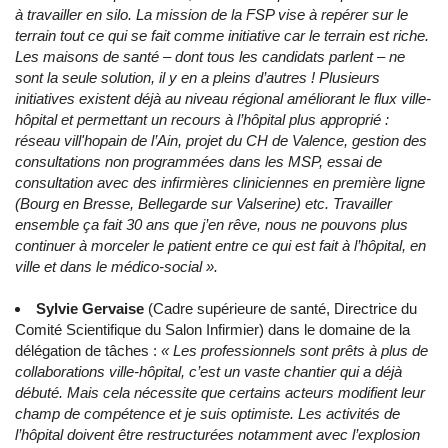
à travailler en silo. La mission de la FSP vise à repérer sur le
terrain tout ce qui se fait comme initiative car le terrain est riche.
Les maisons de santé – dont tous les candidats parlent – ne
sont la seule solution, il y en a pleins d’autres ! Plusieurs
initiatives existent déjà au niveau régional améliorant le flux ville-
hôpital et permettant un recours à l’hôpital plus approprié :
réseau vill'hopain de l’Ain, projet du CH de Valence, gestion des
consultations non programmées dans les MSP, essai de
consultation avec des infirmières cliniciennes en première ligne
(Bourg en Bresse, Bellegarde sur Valserine) etc. Travailler
ensemble ça fait 30 ans que j’en rêve, nous ne pouvons plus
continuer à morceler le patient entre ce qui est fait à l’hôpital, en
ville et dans le médico-social ».
Sylvie Gervaise
(Cadre supérieure de santé, Directrice du
Comité Scientifique du Salon Infirmier) dans le domaine de la
délégation de tâches :
« Les professionnels sont prêts à plus de
collaborations ville-hôpital, c’est un vaste chantier qui a déjà
débuté. Mais cela nécessite que certains acteurs modifient leur
champ de compétence et je suis optimiste. Les activités de
l’hôpital doivent être restructurées notamment avec l’explosion