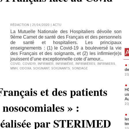
RÉDACTION | 21/04/2020
|
ACTU
La Mutuelle Nationale des Hospitaliers dévoile son
9ème Carnet de santé des Français et des personnels
de santé et hospitaliers. Les principaux
enseignements : (1) le Covid-19 a bouleversé la vie
A
des Français et des soignants, et (2) les infirmier(e)s
jouissent d’une exceptionnelle cote d’amour...
COVID
,
COVID19
,
INFIRMIER
,
INFIRMIÈRE
,
INFIRMIÈRES
,
INFIRMIERS
,
MNH
,
ODOXA
,
SOIGNANT
,
SOIGNANTS
,
SONDAGE
de
23
Français et des patients
HO
us
Au
s nosocomiales » :
23
 réalisée par STERIMED
le
te
23