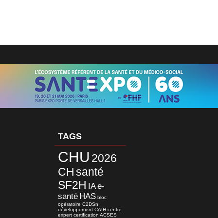
TAGS
CHU
2026
CH
santé
SF2H
IA
e-
santé
HAS
bloc
opératoire
C2DSn
développement
CAIH
centre
expert
certification
ACSES