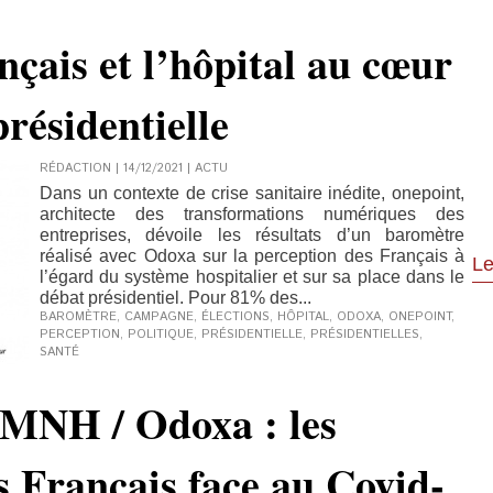
nçais et l’hôpital au cœur
résidentielle
RÉDACTION | 14/12/2021
|
ACTU
Dans un contexte de crise sanitaire inédite, onepoint,
architecte des transformations numériques des
entreprises, dévoile les résultats d’un baromètre
réalisé avec Odoxa sur la perception des Français à
Le
l’égard du système hospitalier et sur sa place dans le
débat présidentiel. Pour 81% des...
BAROMÈTRE
,
CAMPAGNE
,
ÉLECTIONS
,
HÔPITAL
,
ODOXA
,
ONEPOINT
,
PERCEPTION
,
POLITIQUE
,
PRÉSIDENTIELLE
,
PRÉSIDENTIELLES
,
SANTÉ
 MNH / Odoxa : les
es Français face au Covid-