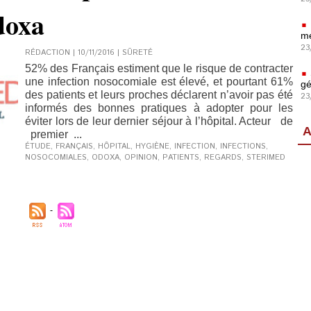
doxa
mé
23
RÉDACTION | 10/11/2016
|
SÛRETÉ
52% des Français estiment que le risque de contracter
une infection nosocomiale est élevé, et pourtant 61%
gé
des patients et leurs proches déclarent n’avoir pas été
23
informés des bonnes pratiques à adopter pour les
éviter lors de leur dernier séjour à l’hôpital. Acteur de
A
premier ...
ÉTUDE
,
FRANÇAIS
,
HÔPITAL
,
HYGIÈNE
,
INFECTION
,
INFECTIONS
,
NOSOCOMIALES
,
ODOXA
,
OPINION
,
PATIENTS
,
REGARDS
,
STERIMED