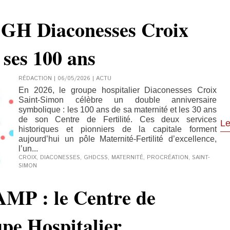
 GH Diaconesses Croix
 ses 100 ans
RÉDACTION | 06/05/2026
|
ACTU
En 2026, le groupe hospitalier Diaconesses Croix
Saint‑Simon célèbre un double anniversaire
symbolique : les 100 ans de sa maternité et les 30 ans
de son Centre de Fertilité. Ces deux services
Le
historiques et pionniers de la capitale forment
aujourd’hui un pôle Maternité‑Fertilité d’excellence,
l’un...
CROIX
,
DIACONESSES
,
GHDCSS
,
MATERNITÉ
,
PROCRÉATION
,
SAINT-
SIMON
AMP : le Centre de
upe Hospitalier