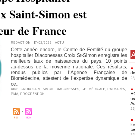
x Saint-Simon est
leur de France
RÉDACTION | 17/03/2026
|
ACTU
Cette année encore, le Centre de Fertilité du groupe
A
hospitalier Diaconesses Croix St‑Simon enregistre les
meilleurs taux de naissances du pays, 10 points
au‑dessus de la moyenne nationale. Ces résultats,
rendus publics par l’Agence Française de
de
23
Biomédecine, attestent de l’expertise dynamique de
ce...
AIDE
,
CROIX SAINT-SIMON
,
DIACONESSES
,
GH
,
MÉDICALE
,
PALMARÈS
,
HO
PMA
,
PROCRÉATION
us
Au
23
le
te
23