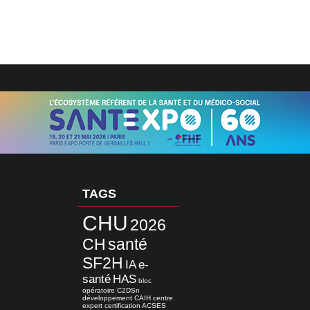
TAGS
CHU
2026
CH
santé
SF2H
IA
e-
santé
HAS
bloc
opératoire
C2DSn
développement
CAIH
centre
expert
certification
ACSES