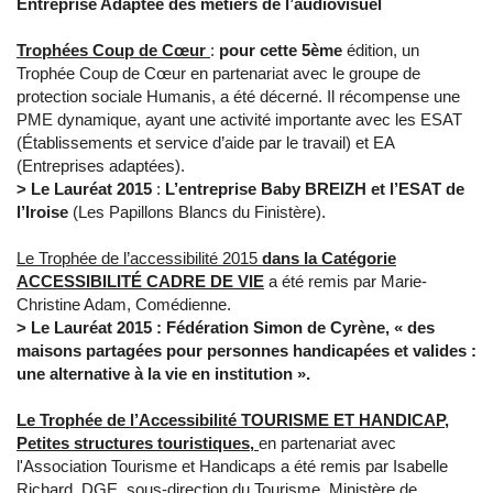
Entreprise
Adaptée des métiers de l’audiovisuel
Trophées Coup de Cœur
:
pour cette 5ème
édition, un
Trophée Coup de Cœur en partenariat avec le groupe de
protection sociale Humanis, a été décerné. Il récompense une
PME dynamique, ayant une activité importante avec les ESAT
(Établissements et service d’aide par le travail) et EA
(Entreprises adaptées).
> Le Lauréat 2015
:
L’entreprise Baby BREIZH et l’ESAT de
l’Iroise
(Les Papillons Blancs du Finistère).
Le Trophée de l’accessibilité 2015
dans la Catégorie
ACCESSIBILITÉ CADRE DE VIE
a été remis par Marie-
Christine Adam, Comédienne.
> Le Lauréat 2015 : Fédération Simon de Cyrène, «
des
maisons partagées pour personnes handicapées et valides :
une alternative à la vie en
institution ».
Le Trophée de l’Accessibilité TOURISME ET HANDICAP,
Petites structures touristiques,
en partenariat avec
l'Association Tourisme et Handicaps a été remis par Isabelle
Richard, DGE, sous-direction du Tourisme, Ministère de