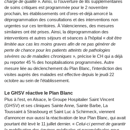
charge de qualité
». Ainsi, si l’ouverture de lits supplémentaires
de soins critiques est programmée pour le 2 novembre
prochain, les établissements ont d’ores-et-déjà amorcé la
déprogrammation des consultations et des interventions non
urgentes sur ces territoires. À Valenciennes, des mesures
similaires ont été prises. Ainsi, la déprogrammation des
interventions et autres séjours et séances à l’hôpital «
doit être
limitée aux cas les moins graves afin de ne pas générer de
perte de chance pour les patients atteints de pathologies
sévères ou de maladies chroniques
», précise le CH qui a déjà
pu reporter 45 % des hospitalisations programmées. Autre
mesure liée au déclenchement du Plan Blanc, l’interdiction des
visites auprès des malades est effective depuis le jeudi 22
octobre au sein de l’établissement.
Le GHSV réactive le Plan Blanc
Plus à l’est, en Alsace, le Groupe Hospitalier Saint Vincent
(GHSV) et ses cliniques Sainte Anne, Sainte Barbe, La
Toussaint à Strasbourg et Saint Luc à Schirmeck, viennent
d’annoncer eux-aussi la réactivation de leur Plan Blanc, qui avait
pourtant été levé le 11 juillet dernier. «
Celui-ci permet de garantir
la mobilisation des équipes médicales et paramédicales pour