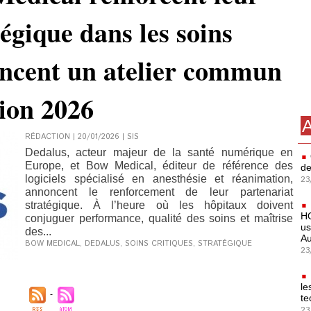
égique dans les soins
oncent un atelier commun
ion 2026
A
RÉDACTION | 20/01/2026
|
SIS
Dedalus, acteur majeur de la santé numérique en
Europe, et Bow Medical, éditeur de référence des
de
logiciels spécialisé en anesthésie et réanimation,
23
annoncent le renforcement de leur partenariat
stratégique. À l’heure où les hôpitaux doivent
HO
conjuguer performance, qualité des soins et maîtrise
us
des...
Au
BOW MEDICAL
,
DEDALUS
,
SOINS CRITIQUES
,
STRATÉGIQUE
23
le
te
23