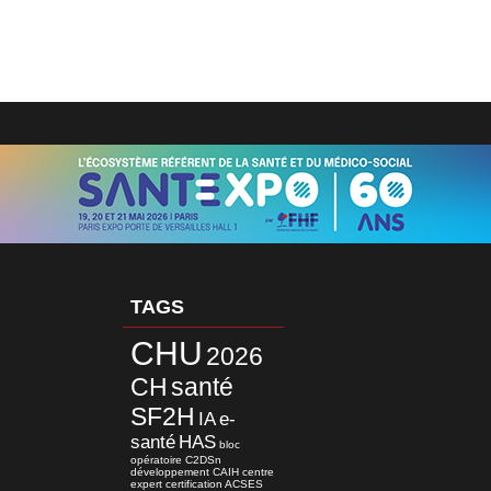
TAGS
CHU
2026
CH
santé
SF2H
IA
e-
santé
HAS
bloc
opératoire
C2DSn
développement
CAIH
centre
expert
certification
ACSES