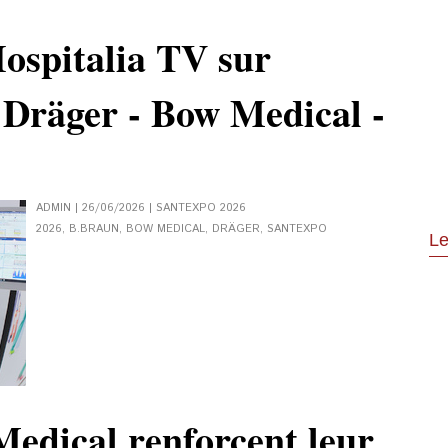
ospitalia TV sur
 Dräger - Bow Medical -
ADMIN | 26/06/2026
|
SANTEXPO 2026
2026
,
B.BRAUN
,
BOW MEDICAL
,
DRÄGER
,
SANTEXPO
Le
edical renforcent leur