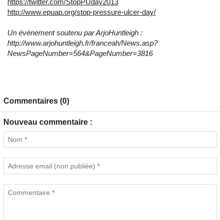
https://twitter.com/StopPUday2013
http://www.epuap.org/stop-pressure-ulcer-day/
Un événement soutenu par ArjoHuntleigh :
http://www.arjohuntleigh.fr/franceah/News.asp?
NewsPageNumber=564&PageNumber=3816
Commentaires (0)
Nouveau commentaire :