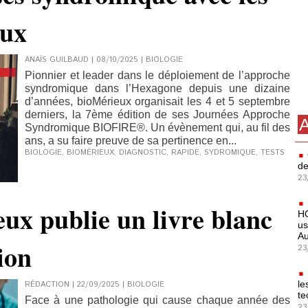
eux
ANAÏS GUILBAUD | 08/10/2025
|
BIOLOGIE
Pionnier et leader dans le déploiement de l’approche
syndromique dans l’Hexagone depuis une dizaine
d’années, bioMérieux organisait les 4 et 5 septembre
derniers, la 7ème édition de ses Journées Approche
A
Syndromique BIOFIRE®. Un évènement qui, au fil des
ans, a su faire preuve de sa pertinence en...
BIOLOGIE
,
BIOMÉRIEUX
,
DIAGNOSTIC
,
RAPIDE
,
SYDROMIQUE
,
TESTS
de
23
eux publie un livre blanc
HO
us
Au
tion
23
le
RÉDACTION | 22/09/2025
|
BIOLOGIE
te
Face à une pathologie qui cause chaque année des
23