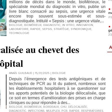
millions de décès dans le monde, bioMérieux, le
spécialiste mondial du diagnostic in vitro, publie un
livre blanc consacré au sepsis, une urgence vitale
mé
encore trop souvent sous-estimée et sous-
23
diagnostiquée. Intitulé « Sepsis : une urgence vitale,...
BIOLOGIE
,
BIOMÉRIEUX
,
DIAGNOSTIC
,
IN VITRO
,
INNOVATION
,
LABORATOIRE
,
RAPIDE
,
SEPSIS
,
STRATÉGIE
,
SYNDROMIQUE
,
gé
TECHNOLOGIE
23
alisée au chevet des
A
hôpital
ANAÏS GUILBAUD | 15/01/2025
|
BIOLOGIE
Depuis l’émergence des tests antigéniques et de
techniques de PCR au lit du patient, nombreux sont
les établissements hospitaliers à se questionner sur
les apports potentiels de la biologie délocalisée, que
ce soit en termes d’amélioration des prises en charge
cliniques ou pour répondre à des...
BIOLOGIE
,
BIOMÉRIEUX
,
BORDEAUX
,
CHU
,
DÉLOCALISÉE
,
DIAGNOSTIC
,
INFECTIONS
,
MULIPLEX
,
PCR
,
RAPIDE
,
RESPIRATOIRES
,