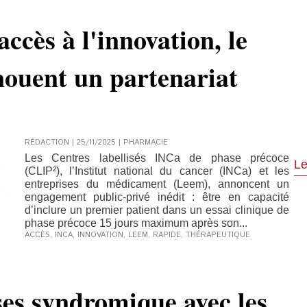
accès à l'innovation, le
nouent un partenariat
RÉDACTION | 25/11/2025
|
PHARMACIE
Les Centres labellisés INCa de phase précoce
Le
(CLIP²), l’Institut national du cancer (INCa) et les
entreprises du médicament (Leem), annoncent un
engagement public-privé inédit : être en capacité
d’inclure un premier patient dans un essai clinique de
phase précoce 15 jours maximum après son...
ACCÈS
,
INCA
,
INNOVATION
,
LEEM
,
RAPIDE
,
THÉRAPEUTIQUE
ses syndromique avec les