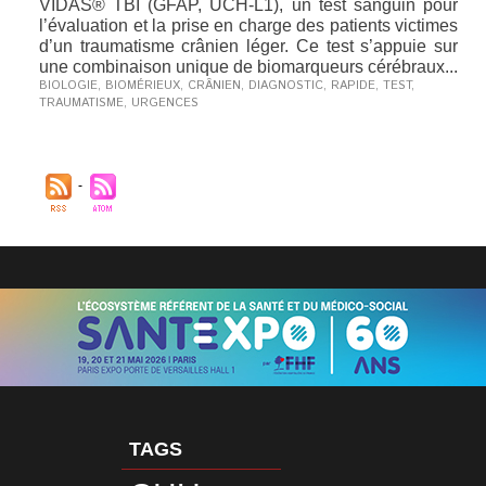
VIDAS® TBI (GFAP, UCH-L1), un test sanguin pour
l’évaluation et la prise en charge des patients victimes
d’un traumatisme crânien léger. Ce test s’appuie sur
une combinaison unique de biomarqueurs cérébraux...
BIOLOGIE
,
BIOMÉRIEUX
,
CRÂNIEN
,
DIAGNOSTIC
,
RAPIDE
,
TEST
,
TRAUMATISME
,
URGENCES
TAGS