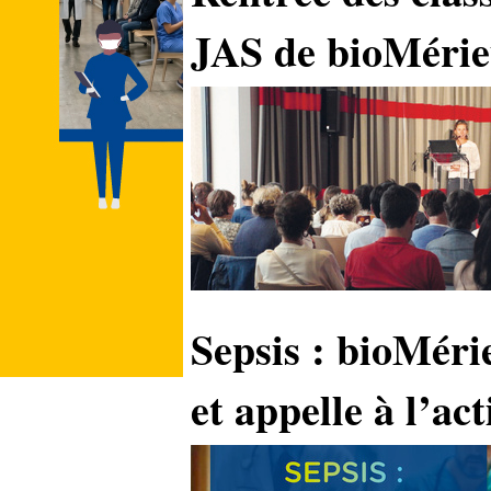
JAS de bioMéri
Sepsis : bioMéri
et appelle à l’ac