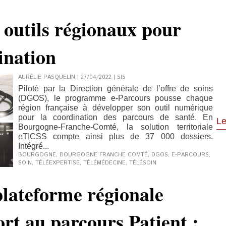
 outils régionaux pour
dination
AURÉLIE PASQUELIN | 27/04/2022
|
SIS
Piloté par la Direction générale de l’offre de soins
(DGOS), le programme e-Parcours pousse chaque
région française à développer son outil numérique
pour la coordination des parcours de santé. En
Le
Bourgogne-Franche-Comté, la solution territoriale
eTICSS compte ainsi plus de 37 000 dossiers.
Intégré...
BOURGOGNE
,
BOURGOGNE FRANCHE COMTÉ
,
DGOS
,
E-PARCOURS
,
SOIN
,
TÉLÉEXPERTISE
,
TÉLÉMÉDECINE
,
TÉLÉSOIN
plateforme régionale
rt au parcours Patient :