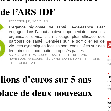
s de l’ARS IDF
RÉDACTION | 21/12/2017
|
SIS
L’Agence régionale de santé Île-de-France s’est
engagée dans l’appui au développement de nouvelles
organisations visant un pilotage plus efficace des
parcours de santé. Centrées sur le domicile/lieu de
A
vie, ces dynamiques locales sont constituées sur des
territoires de coordination proposés par les...
AGENCE
,
ARS
,
E-PARCOURS
,
E-SANTÉ
,
IDF
,
ILE-DE-FRANCE
,
NUMÉRIQUE
,
PARCOURS
,
RÉGIONALE
,
SANTÉ
,
SOINS
,
TERRITOIRE
,
de
TERRITOIRES
,
TON
23
lions d’euros sur 5 ans
HO
us
Au
place de deux nouveaux
23
le
te
23