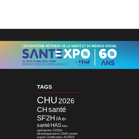
TAGS
CHU
2026
CH
santé
SF2H
IA
e-
santé
HAS
bloc
opératoire
C2DSn
développement
CAIH
centre
expert
certification
ACSES