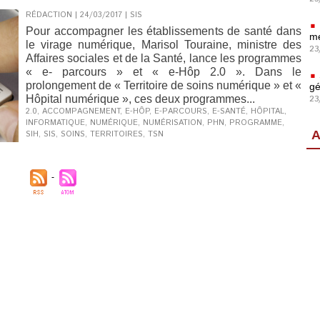
RÉDACTION | 24/03/2017
|
SIS
Pour accompagner les établissements de santé dans
mé
le virage numérique, Marisol Touraine, ministre des
23
Affaires sociales et de la Santé, lance les programmes
« e- parcours » et « e-Hôp 2.0 ». Dans le
prolongement de « Territoire de soins numérique » et «
gé
Hôpital numérique », ces deux programmes...
23
2.0
,
ACCOMPAGNEMENT
,
E-HÔP
,
E-PARCOURS
,
E-SANTÉ
,
HÔPITAL
,
INFORMATIQUE
,
NUMÉRIQUE
,
NUMÉRISATION
,
PHN
,
PROGRAMME
,
A
SIH
,
SIS
,
SOINS
,
TERRITOIRES
,
TSN