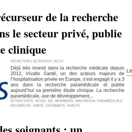
récurseur de la recherche
s le secteur privé, publie
e clinique
RÉDACTION | 22/09/2024
|
ACTU
Déjà très investi dans la recherche médicale depuis
Le
2012, Vivalto Santé, un des acteurs majeurs de
l’hospitalisation privée en Europe, s’est engagé il y a 3
ans dans la recherche paramédicale et publie
aujourd’hui sa première étude clinique. La recherche
paramédicale, axe de développement...
ATTRACTIVITÉ
,
IBODE
,
IDE
,
INFIRMIERS
,
INNOVATION
,
PARAMÉDICALE
,
RECHERCHE
,
SANTÉ
,
SOIGNANTS
,
VIVALTO
des soignants : un