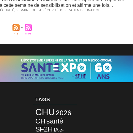
à cette semaine de sensibilisation et affirme une fois...
ÉCURITÉ
,
SEMAINE DE LA SÉCURITÉ DES PATIENTS
,
UNAIBODE
TAGS
CHU
2026
CH
santé
SF2H
IA
e-