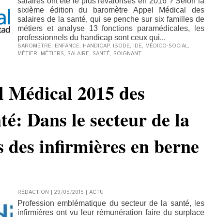
salaires ont été le plus revalorisés en 2016 ? Selon la
sixième édition du baromètre Appel Médical des
salaires de la santé, qui se penche sur six familles de
métiers et analyse 13 fonctions paramédicales, les
professionnels du handicap sont ceux qui...
BAROMÈTRE
,
ENFANCE
,
HANDICAP
,
IBODE
,
IDE
,
MÉDICO-SOCIAL
,
MÉTIER
,
MÉTIERS
,
SALAIRE
,
SANTÉ
,
SOIGNANT
 Médical 2015 des
nté: Dans le secteur de la
es des infirmières en berne
RÉDACTION | 29/05/2015
|
ACTU
Profession emblématique du secteur de la santé, les
infirmières ont vu leur rémunération faire du surplace