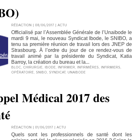
IBO)
RÉDACTION | 08/06/2017
|
ACTU
Officialisé par l’Assemblée Générale de l’Unaibode le
mardi 9 mai, le nouveau Syndicat Ibode, le SNIBO, a
tenu sa première réunion de travail lors des JNEP de
Strasbourg. À l’ordre du jour de ce rendez-vous de
travail animé par la présidente du Syndicat, Katia
Barroy, la création du bureau et la...
BLOC
,
CHIRURGIE
,
IBODE
,
INFIRMIER
,
INFIRMIÈRES
,
INFIRMIERS
,
OPÉRATOIRE
,
SNIBO
,
SYNDICAT
,
UNAIBODE
pel Médical 2017 des
nté
RÉDACTION | 01/06/2017
|
ACTU
Quels sont les professionnels de santé dont les