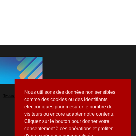
Nous utilisons des données non sensibles
Tweets by Hospitalia_Mag
comme des cookies ou des identifiants
électroniques pour mesurer le nombre de
visiteurs ou encore adapter notre contenu.
Cliquez sur le bouton pour donner votre
consentement à ces opérations et profiter
d'une expérience personnalisée.