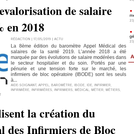
evalorisation de salaire
mé
23
% en 2018
gé
RÉDACTION | 17/05/2019
|
ACTU
23
La 8ème édition du baromètre Appel Médical des
salaires de la santé 2019. L’année 2018 a été
A
marquée par des évolutions de salaire modérées dans
le secteur hospitalier et du soin. Portés par une
pénurie et une tension forte sur le marché, les
infirmiers de bloc opératoire (IBODE) sont les seuls
à...
AIDE-SOIGNANT
,
APPEL
,
BAROMÈTRE
,
IBODE
,
IDE
,
INFIRMIER
,
INFIRMIÈRE
,
INFIRMIÈRES
,
INFIRMIERS
,
MÉDICAL
,
MÉTIER
,
MÉTIERS
,
T
lisent la création du
l des Infirmiers de Bloc