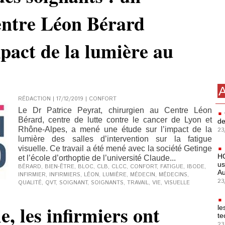
entre Léon Bérard
mpact de la lumière au
A
RÉDACTION | 17/12/2019
|
CONFORT
Le Dr Patrice Peyrat, chirurgien au Centre Léon
Bérard, centre de lutte contre le cancer de Lyon et
de
Rhône-Alpes, a mené une étude sur l’impact de la
23
lumière des salles d’intervention sur la fatigue
visuelle. Ce travail a été mené avec la société Getinge
HO
et l’école d’orthoptie de l’université Claude...
us
BÉRARD
,
BIEN-ÊTRE
,
BLOC
,
CLB
,
CLCC
,
CONFORT
,
FATIGUE
,
IBODE
,
Au
INFIRMIER
,
INFIRMIERS
,
LÉON
,
LUMIÈRE
,
MÉDECIN
,
MÉDECINS
,
23
QUALITÉ
,
QVT
,
SOIGNANT
,
SOIGNANTS
,
TRAVAIL
,
VIE
,
VISUELLE
, les infirmiers ont
le
te
23