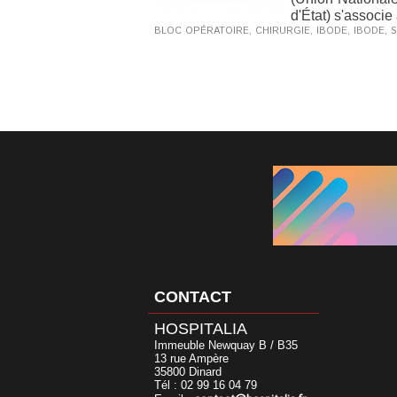
d'État) s'associe 
BLOC OPÉRATOIRE
,
CHIRURGIE
,
IBODE
,
IBODE
,
S
CONTACT
HOSPITALIA
Immeuble Newquay B / B35
13 rue Ampère
35800 Dinard
Tél : 02 99 16 04 79