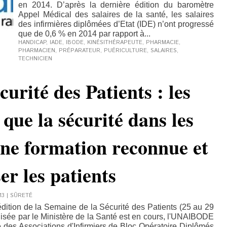
en 2014. D’après la dernière édition du baromètre
Appel Médical des salaires de la santé, les salaires
des infirmières diplômées d’Etat (IDE) n’ont progressé
que de 0,6 % en 2014 par rapport à...
HANDICAP
,
IADE
,
IBODE
,
KINÉSITHÉRAPEUTE
,
PHARMACIE
,
PHARMACIEN
,
PRÉPARATEUR
,
PUÉRICULTURE
,
SALAIRES
,
TECHNICIEN
urité des Patients : les
que la sécurité dans les
ne formation reconnue et
ser les patients
13
|
SÛRETÉ
édition de la Semaine de la Sécurité des Patients (25 au 29
sée par le Ministère de la Santé est en cours, l'UNAIBODE
 des Associations d'Infirmiers de Bloc Opératoire Diplômés