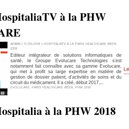
HospitaliaTV à la PHW
CARE
ADMIN | 17/09/2018
|
HOSPITALIATV À LA PARIS HEALTHCARE WEEK
2018
Editeur intégrateur de solutions informatiques de
santé, le Groupe Evolucare Technologies s'est
notamment fait connaître avec sa gamme Evolucare,
Le
qui met à profit sa large expertise en matière de
gestion de dossier patient, d'activités de soins et du
circuit du médicament. Il a créé, début 2017,...
EVOLUCARE
,
PARIS HEALTHCARE WEEK
,
PHW 2018
Hospitalia à la PHW 2018