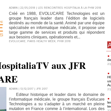
ADMIN | 22/05/2018
|
LES RENCONTRES HOSPITALIA À LA PHW 2018
Créé en 1988, EVOLUCARE Technologies est un
groupe français leader dans l’édition de logiciels
destinés au monde de la santé. Animé par une équipe
spécialisée en informatique médicale, il propose une
large gamme de services et produits qui répondent
aux besoins cliniques, opérationnels et...
EVOLUCARE
,
PARIS HEALTH WEEK
,
PHW 2018
A
de
HospitaliaTV aux JFR
23
CARE
HO
us
Au
ADMIN | 13/12/2017
|
JFR 2017
23
Editeur historique et leader dans le domaine de
l'informatique médicale, le groupe français Evolucare
le
Technologies a su s'adapter à un marché en pleine
te
mutation en France comme à l'international. Lors des
23