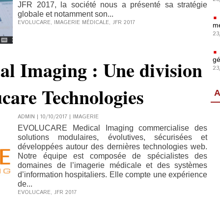
JFR 2017, la société nous a présenté sa stratégie
globale et notamment son...
EVOLUCARE
,
IMAGERIE MÉDICALE
,
JFR 2017
mé
23
gé
al Imaging : Une division
23
care Technologies
A
ADMIN | 10/10/2017
|
IMAGERIE
EVOLUCARE Medical Imaging commercialise des
solutions modulaires, évolutives, sécurisées et
développées autour des dernières technologies web.
Notre équipe est composée de spécialistes des
domaines de l’imagerie médicale et des systèmes
d’information hospitaliers. Elle compte une expérience
de...
EVOLUCARE
,
JFR 2017