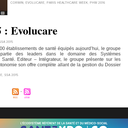
CORWIN
,
EVOLUCARE
,
PARIS HEALTHCARE WEEK
,
PHW 2016
 : Evolucare
SSA 2015
00 établissements de santé équipés aujourd’hui, le groupe
t partie des leaders dans le domaine des Systèmes
 Santé. Editeur – Intégrateur, le groupe présente sur les
onomie son offre complète allant de la gestion du Dossier
IE
,
SSA 2015