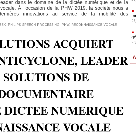
leader dans le domaine de la dictée numérique et de la
vocale. À l'occasion de la PHW 2019, la société nous a
ernières innovations au service de la mobilité des
mé
23
EEK
,
PHILIPS SPEECH PROCESSING
,
PHW
,
RECONNAISSANCE VOCALE
gé
LUTIONS ACQUIERT
23
ANTICYCLONE, LEADER
A
 SOLUTIONS DE
 DOCUMENTAIRE
E DICTEE NUMERIQUE
NAISSANCE VOCALE