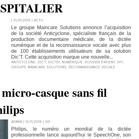
SPITALIER
| 31/01/2019
|
ACTU
Le groupe Maincare Solutions annonce l’acquisition
de la société Anticyclone, spécialiste français de la
production documentaire médicale, de la dictée
numérique et de la reconnaissance vocale avec plus
de 100 établissements utilisateurs de sa solution
Dic’T. Cette acquisition marque une nouvelle...
ANTICYCLONE
,
DIC’T
,
DICTÉE NUMÉRIQUE
,
DOSSIER PATIENT
,
DPI
,
GROUPE MAINCARE SOLUTIONS
,
RECONNAISSANCE VOCALE
 micro-casque sans fil
ilips
ADMIN | 13/11/2018
|
SIS
Philips, le numéro un mondial de la dictée
professionnelle lance aujourd'hui le SpeechOne, son