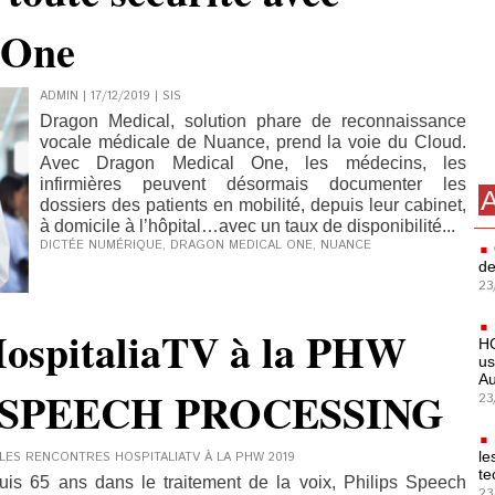
 One
ADMIN | 17/12/2019
|
SIS
Dragon Medical, solution phare de reconnaissance
vocale médicale de Nuance, prend la voie du Cloud.
Avec Dragon Medical One, les médecins, les
infirmières peuvent désormais documenter les
A
dossiers des patients en mobilité, depuis leur cabinet,
à domicile à l’hôpital…avec un taux de disponibilité...
DICTÉE NUMÉRIQUE
,
DRAGON MEDICAL ONE
,
NUANCE
de
23
HospitaliaTV à la PHW
HO
us
Au
PS SPEECH PROCESSING
23
le
LES RENCONTRES HOSPITALIATV À LA PHW 2019
te
uis 65 ans dans le traitement de la voix, Philips Speech
23