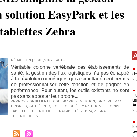
a solution EasyPark et les
 tablettes Zebra
A
RÉDACTION | 16/09/2022
|
ACTU
Véritable colonne vertébrale des établissements de
santé, la gestion des flux logistiques n’a pas échappé
de
à la révolution numérique, qui a simultanément permis
23
de professionnaliser cette fonction et de gagner en
performance. Pour autant, les outils existants ne sont
HO
pas sans apporter leur propre...
us
APPROVISIONNEMENTS
,
CODE-BARRES
,
GESTION
,
GROUPE
,
PDA
,
Au
PRISME
,
QUALITÉ
,
RFID
,
ROI
,
SÉCURITÉ
,
SMARTPHONE
,
STOCKS
,
23
TABLETTE
,
TECHNOLOGIE
,
TRAÇABILITÉ
,
ZEBRA
,
ZEBRA
TECHNOLOGIES
le
te
23