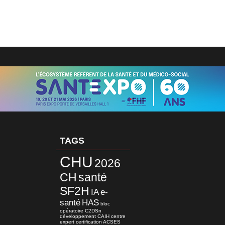
TAGS
CHU
2026
CH
santé
SF2H
IA
e-
santé
HAS
bloc
opératoire
C2DSn
développement
CAIH
centre
expert
certification
ACSES