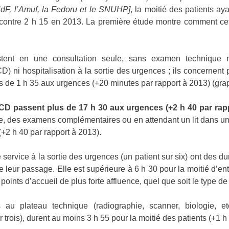
dF, l’Amuf, la Fedoru et le SNUHP]
, la moitié des patients aya
contre 2 h 15 en 2013. La première étude montre comment cett
stent en une consultation seule, sans examen technique 
) ni hospitalisation à la sortie des urgences ; ils concernent p
s de 1 h 35 aux urgences (+20 minutes par rapport à 2013) (gra
CD passent plus de 17 h 30 aux urgences (+2 h 40 par rap
, des examens complémentaires ou en attendant un lit dans un a
+2 h 40 par rapport à 2013).
e service à la sortie des urgences (un patient sur six) ont des
de leur passage. Elle est supérieure à 6 h 30 pour la moitié d’en
oints d’accueil de plus forte affluence, quel que soit le type de
 au plateau technique (radiographie, scanner, biologie,
ur trois), durent au moins 3 h 55 pour la moitié des patients (+1 