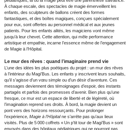
pédiatriques, là où la magie peut être une parenthèse salvatrice.
À chaque escale, des spectacles de magie émerveillent les
enfants, des sculpteurs de ballons créent des formes
fantastiques, et des boîtes magiques, conçues spécialement
pour eux, sont offertes au personnel médical et aux jeunes
patients. Pour les enfants alités, les magiciens vont même
jusqu’à leur chevet. Cette attention, qui mêle performance
artistique et empathie, incarne l’essence même de l’engagement
de Magie à l’Hôpital.
Le mur des rêves : quand l’imaginaire prend vie
L’une des idées les plus poétiques du projet : un mur des rêves
à l’intérieur du Magi’Bus. Les enfants y inscrivent leurs souhaits,
qu’il s’agisse d’un vœu simple ou d’un désir d’aventure. Ces
messages deviennent des témoignages d’espoir, des instants
partagés et parfois des promesses d’avenir. Bien plus qu’une
fresque, ce mur est un espace de liberté et de légèreté, où
l’imagination reprend ses droits. À bord, la magie devient un
pont vers des horizons ressourçants. Pour prolonger
l’expérience,
Magie à l’Hôpital
ne s’arrête pas qu’aux lieux
visités. Plus de 5 000 coffrets « Un p’tit tour de Magi’Bus » sont
envoyés dans des hôpitaux pédiatriques qui ne pourront pas