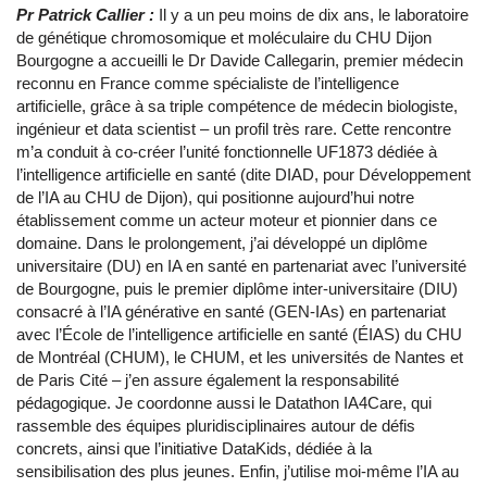
Pr Patrick Callier :
Il y a un peu moins de dix ans, le laboratoire
de génétique chromosomique et moléculaire du CHU Dijon
Bourgogne a accueilli le Dr Davide Callegarin, premier médecin
reconnu en France comme spécialiste de l’intelligence
artificielle, grâce à sa triple compétence de médecin biologiste,
ingénieur et data scientist – un profil très rare. Cette rencontre
m’a conduit à co-créer l’unité fonctionnelle UF1873 dédiée à
l’intelligence artificielle en santé (dite DIAD, pour Développement
de l’IA au CHU de Dijon), qui positionne aujourd’hui notre
établissement comme un acteur moteur et pionnier dans ce
domaine. Dans le prolongement, j’ai développé un diplôme
universitaire (DU) en IA en santé en partenariat avec l’université
de Bourgogne, puis le premier diplôme inter-universitaire (DIU)
consacré à l’IA générative en santé (GEN-IAs) en partenariat
avec l’École de l’intelligence artificielle en santé (ÉIAS) du CHU
de Montréal (CHUM), le CHUM, et les universités de Nantes et
de Paris Cité – j’en assure également la responsabilité
pédagogique. Je coordonne aussi le Datathon IA4Care, qui
rassemble des équipes pluridisciplinaires autour de défis
concrets, ainsi que l’initiative DataKids, dédiée à la
sensibilisation des plus jeunes. Enfin, j’utilise moi-même l’IA au