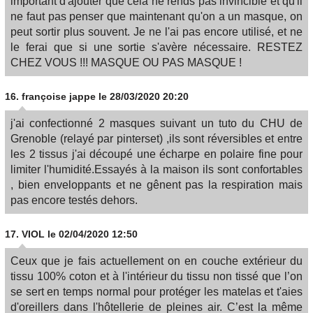
important d'ajouter que cela ne rends pas invincible et qu'il
ne faut pas penser que maintenant qu'on a un masque, on
peut sortir plus souvent. Je ne l'ai pas encore utilisé, et ne
le ferai que si une sortie s'avère nécessaire. RESTEZ
CHEZ VOUS !!! MASQUE OU PAS MASQUE !
16.
françoise jappe
le 28/03/2020 20:20
j'ai confectionné 2 masques suivant un tuto du CHU de
Grenoble (relayé par pinterset) ,ils sont réversibles et entre
les 2 tissus j'ai découpé une écharpe en polaire fine pour
limiter l'humidité.Essayés à la maison ils sont confortables
, bien enveloppants et ne gênent pas la respiration mais
pas encore testés dehors.
17.
VIOL
le 02/04/2020 12:50
Ceux que je fais actuellement on en couche extérieur du
tissu 100% coton et à l'intérieur du tissu non tissé que l’on
se sert en temps normal pour protéger les matelas et t'aies
d'oreillers dans l'hôtellerie de pleines air. C’est la même