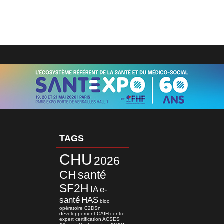
TAGS
CHU
2026
CH
santé
SF2H
IA
e-
santé
HAS
bloc
opératoire
C2DSn
développement
CAIH
centre
expert
certification
ACSES