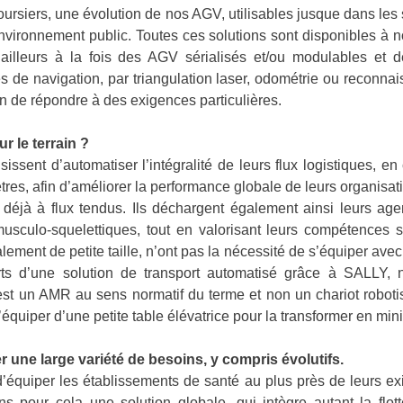
oursiers, une évolution de nos AGV, utilisables jusque dans les 
nvironnement public. Toutes ces solutions sont disponibles à n
’ailleurs à la fois des AGV sérialisés et/ou modulables e
s de navigation, par triangulation laser, odométrie ou reconn
in de répondre à des exigences particulières.
 le terrain ?
ssent d’automatiser l’intégralité de leurs flux logistiques, en
ètres, afin d’améliorer la performance globale de leurs organisat
 déjà à flux tendus. Ils déchargent également ainsi leurs age
usculo-squelettiques, tout en valorisant leurs compétences s
lement de petite taille, n’ont pas la nécessité de s’équiper avec
rts d’une solution de transport automatisé grâce à SALLY, n
est un AMR au sens normatif du terme et non un chariot robotis
de l’équiper d’une petite table élévatrice pour la transformer en 
ne large variété de besoins, y compris évolutifs.
’équiper les établissements de santé au plus près de leurs exi
 pour cela une solution globale, qui intègre autant la flott