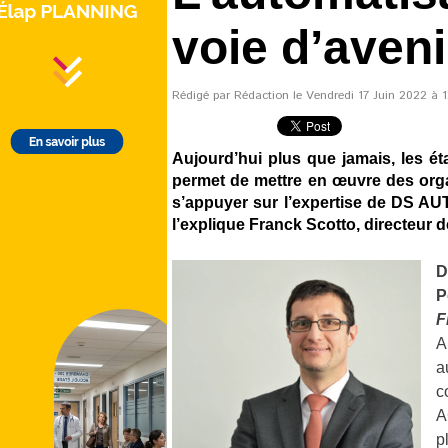
voie d’aveni
Rédigé par Rédaction le Vendredi 17 Juin 2022 à 12
Aujourd’hui plus que jamais, les ét
permet de mettre en œuvre des organ
s’appuyer sur l’expertise de DS AU
l’explique Franck Scotto, directeur de 
D
P
F
A
a
c
A
p