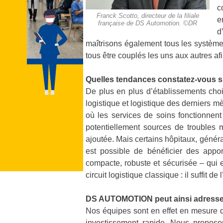
c
Franck Scotto, directeur de la filiale
e
française de DS Automotion. ©DR
d
maîtrisons également tous les système
tous être couplés les uns aux autres af
Quelles tendances constatez-vous sur
De plus en plus d’établissements choisi
logistique et logistique des derniers m
où les services de soins fonctionnent
potentiellement sources de troubles m
ajoutée. Mais certains hôpitaux, généra
est possible de bénéficier des appo
compacte, robuste et sécurisée – qui 
circuit logistique classique : il suffit 
DS AUTOMOTION peut ainsi adresser u
Nos équipes sont en effet en mesure d
investissement rapide. Nous proposons