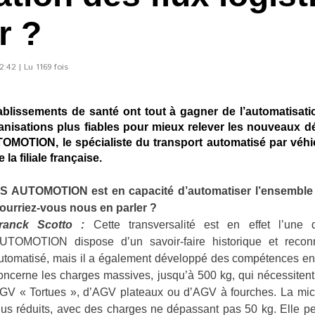
r ?
:42 | Lu 1169 fois
ablissements de santé ont tout à gagner de l’automatisation
isations plus fiables pour mieux relever les nouveaux défis
TOMOTION, le spécialiste du transport automatisé par vé
la filiale française.
S AUTOMOTION est en capacité d’automatiser l’ensemble de
ourriez-vous nous en parler ?
ranck Scotto :
Cette transversalité est en effet l’une
UTOMOTION dispose d’un savoir-faire historique et recon
utomatisé, mais il a également développé des compétences en m
oncerne les charges massives, jusqu’à 500 kg, qui nécessitent
GV « Tortues », d’AGV plateaux ou d’AGV à fourches. La micro-
lus réduits, avec des charges ne dépassant pas 50 kg. Elle p