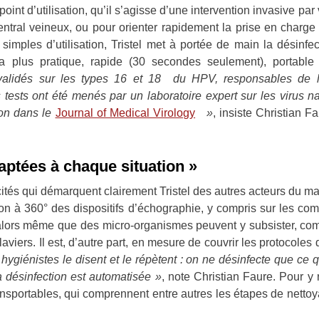
 point d’utilisation, qu’il s’agisse d’une intervention invasive pa
entral veineux, ou pour orienter rapidement la prise en charge 
imples d’utilisation, Tristel met à portée de main la désinfe
 la plus pratique, rapide (30 secondes seulement), portable 
validés sur les types 16 et 18 du HPV, responsables de l
s tests ont été menés par un laboratoire expert sur les virus na
tion dans le
Journal of Medical Virology
»
, insiste Christian F
aptées à chaque situation »
ficités qui démarquent clairement Tristel des autres acteurs du ma
ection à 360° des dispositifs d’échographie, y compris sur les 
alors même que des micro-organismes peuvent y subsister, comm
aviers. Il est, d’autre part, en mesure de couvrir les protocoles de
hygiénistes le disent et le répètent : on ne désinfecte que ce 
 désinfection est automatisée »
, note Christian Faure. Pour y 
nsportables, qui comprennent entre autres les étapes de nettoy