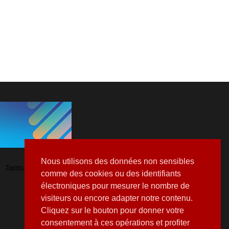
Nous utilisons des données non sensibles
Tweets by Hospitalia_Mag
comme des cookies ou des identifiants
électroniques pour mesurer le nombre de
visiteurs ou encore adapter notre contenu.
Cliquez sur le bouton pour donner votre
consentement à ces opérations et profiter