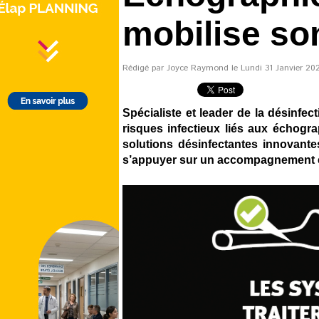
mobilise so
Rédigé par Joyce Raymond le Lundi 31 Janvier 2022
Spécialiste et leader de la désinfec
risques infectieux liés aux échograp
solutions désinfectantes innovante
s’appuyer sur un accompagnement e