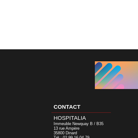
CONTACT
HOSPITALIA
Immeuble Newquay B / B35
13 rue Ampère
35800 Dinard
Tél : 02 99 16 04 79