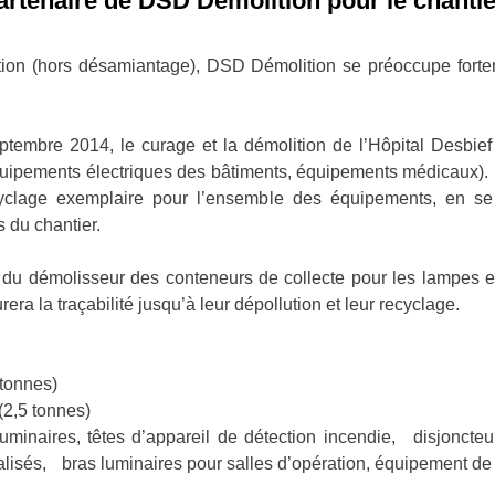
artenaire de DSD Démolition pour le chantier
ition (hors désamiantage), DSD Démolition se préoccupe fort
eptembre 2014, le curage et la démolition de l’Hôpital Desbie
uipements électriques des bâtiments, équipements médicaux). 
yclage exemplaire pour l’ensemble des équipements, en se
s du chantier.
n du démolisseur des conteneurs de collecte pour les lampes 
ra la traçabilité jusqu’à leur dépollution et leur recyclage.
 tonnes)
2,5 tonnes)
uminaires, têtes d’appareil de détection incendie, disjoncte
isés, bras luminaires pour salles d’opération, équipement de r