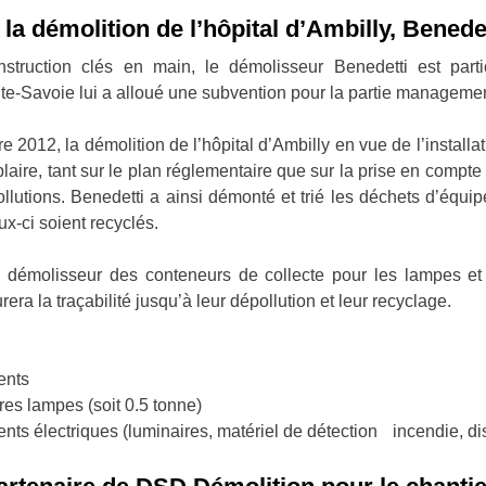
 la démolition de l’hôpital d’Ambilly, Bened
struction clés en main, le démolisseur Benedetti est part
e‐Savoie lui a alloué une subvention pour la partie manageme
2012, la démolition de l’hôpital d’Ambilly en vue de l’installa
aire, tant sur le plan réglementaire que sur la prise en compte
pollutions. Benedetti a ainsi démonté et trié les déchets d’équi
x-ci soient recyclés.
 démolisseur des conteneurs de collecte pour les lampes et
ra la traçabilité jusqu’à leur dépollution et leur recyclage.
ents
res lampes (soit 0.5 tonne)
ts électriques (luminaires, matériel de détection incendie, dis