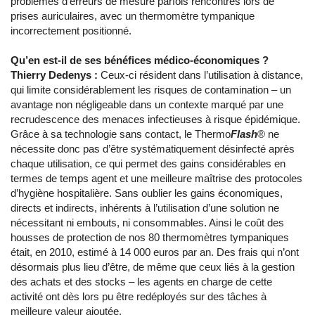
problèmes d’erreurs de mesure parfois rencontrés lors de
prises auriculaires, avec un thermomètre tympanique
incorrectement positionné.
Qu’en est-il de ses bénéfices médico-économiques ?
Thierry Dedenys :
Ceux-ci résident dans l’utilisation à distance,
qui limite considérablement les risques de contamination – un
avantage non négligeable dans un contexte marqué par une
recrudescence des menaces infectieuses à risque épidémique.
Grâce à sa technologie sans contact, le Thermo
Flash
® ne
nécessite donc pas d’être systématiquement désinfecté après
chaque utilisation, ce qui permet des gains considérables en
termes de temps agent et une meilleure maîtrise des protocoles
d’hygiène hospitalière. Sans oublier les gains économiques,
directs et indirects, inhérents à l’utilisation d’une solution ne
nécessitant ni embouts, ni consommables. Ainsi le coût des
housses de protection de nos 80 thermomètres tympaniques
était, en 2010, estimé à 14 000 euros par an. Des frais qui n’ont
désormais plus lieu d’être, de même que ceux liés à la gestion
des achats et des stocks – les agents en charge de cette
activité ont dès lors pu être redéployés sur des tâches à
meilleure valeur ajoutée.