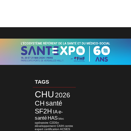
TAGS
CHU
2026
CH
santé
SF2H
IA
e-
santé
HAS
bloc
opératoire
C2DSn
développement
CAIH
centre
expert
certification
ACSES