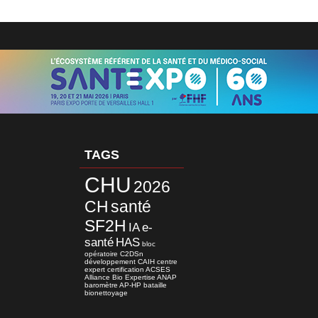
TAGS
CHU
2026
CH
santé
SF2H
IA
e-
santé
HAS
bloc
opératoire
C2DSn
développement
CAIH
centre
expert
certification
ACSES
Alliance Bio Expertise
ANAP
baromètre
AP-HP
bataille
bionettoyage