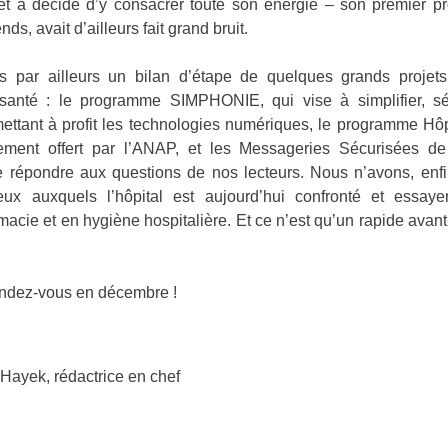
 et a décidé d’y consacrer toute son énergie – son premier pro
s, avait d’ailleurs fait grand bruit.
 par ailleurs un bilan d’étape de quelques grands projet
anté : le programme SIMPHONIE, qui vise à simplifier, sé
n mettant à profit les technologies numériques, le programme H
nement offert par l’ANAP, et les Messageries Sécurisées d
répondre aux questions de nos lecteurs. Nous n’avons, enfin,
eux auxquels l’hôpital est aujourd’hui confronté et essa
cie et en hygiène hospitalière. Et ce n’est qu’un rapide avant
rendez-vous en décembre !
 Hayek, rédactrice en chef