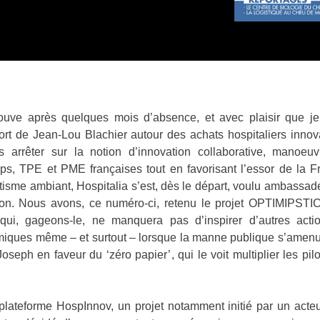
rouve après quelques mois d’absence, et avec plaisir que 
port de Jean-Lou Blachier autour des achats hospitaliers innov
arrêter sur la notion d’innovation collaborative, manoeu
-ups, TPE et PME françaises tout en favorisant l’essor de la F
tisme ambiant, Hospitalia s’est, dès le départ, voulu ambassad
légion. Nous avons, ce numéro-ci, retenu le projet OPTIMIP
 qui, gageons-le, ne manquera pas d’inspirer d’autres actio
namiques même – et surtout – lorsque la manne publique s’am
oseph en faveur du ‘zéro papier’, qui le voit multiplier les pilo
plateforme HospInnov, un projet notamment initié par un acteur 