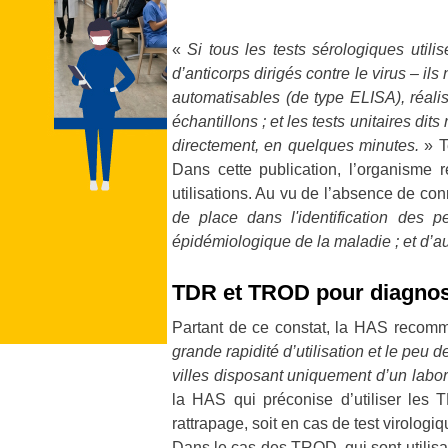
«
Si tous les tests sérologiques uti
d’anticorps dirigés contre le virus – il
automatisables (de type ELISA), réali
échantillons ; et les tests unitaires dit
directement, en quelques minutes.
» T
Dans cette publication, l’organisme r
utilisations. Au vu de l’absence de co
de place dans l'identification des 
épidémiologique de la maladie ; et d’a
TDR et TROD pour diagnos
Partant de ce constat, la HAS recomma
grande rapidité d’utilisation et le peu d
villes disposant uniquement d’un labor
la HAS qui préconise d’utiliser les
rattrapage, soit en cas de test virolo
Dans le cas des TROD, qui sont utilisa