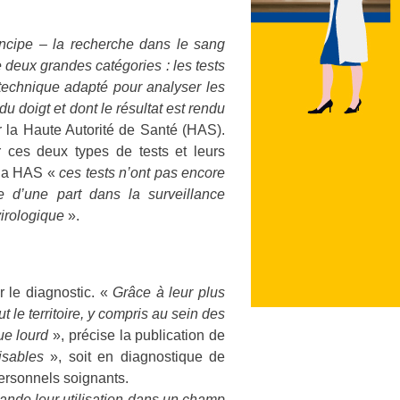
incipe – la recherche dans le sang
e deux grandes catégories : les tests
 technique adapté pour analyser les
du doigt et dont le résultat est rendu
 la Haute Autorité de Santé (HAS).
ur ces deux types de tests et leurs
r la HAS «
ces tests n’ont pas encore
e d’une part dans la surveillance
virologique
».
 le diagnostic. «
Grâce à leur plus
ut le territoire, y compris au sein des
que lourd
», précise la publication de
isables
», soit en diagnostique de
personnels soignants.
nde leur utilisation dans un champ