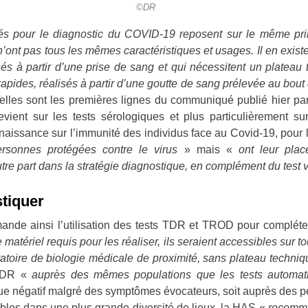
©DR
lisés pour le diagnostic du COVID-19 reposent sur le même pr
s n’ont pas tous les mêmes caractéristiques et usages. Il en exist
sés à partir d’une prise de sang et qui nécessitent un plateau
s rapides, réalisés à partir d’une goutte de sang prélevée au bout 
elles sont les premières lignes du communiqué publié hier par
evient sur les tests sérologiques et plus particulièrement s
nnaissance sur l’immunité des individus face au Covid-19, pou
personnes protégées contre le virus
» mais «
ont leur plac
utre part dans la stratégie diagnostique, en complément du test 
tiquer
nde ainsi l’utilisation des tests TDR et TROD pour compléter
e matériel requis pour les réaliser, ils seraient accessibles sur to
atoire de biologie médicale de proximité, sans plateau techni
 TDR «
auprès des mêmes populations que les tests automat
gique négatif malgré des symptômes évocateurs, soit auprès des 
bles dans une plus grande diversité de lieux, la HAS «
recomma