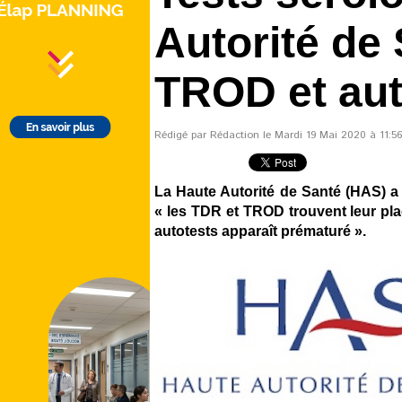
Autorité de
TROD et aut
Rédigé par Rédaction le Mardi 19 Mai 2020 à 11:56 
La Haute Autorité de Santé (HAS) a p
« les TDR et TROD trouvent leur pla
autotests apparaît prématuré ».