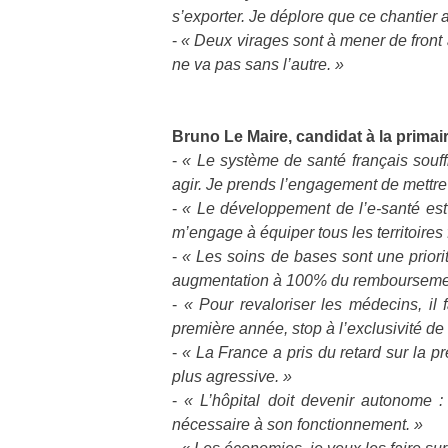
s’exporter. Je déplore que ce chantier a
-
« Deux virages sont à mener de front a
ne va pas sans l’autre. »
Bruno Le Maire, candidat à la primai
-
« Le système de santé français souff
agir. Je prends l’engagement de mettre
-
« Le développement de l’e-santé est un
m’engage à équiper tous les territoires f
-
« Les soins de bases sont une priori
augmentation à 100% du remboursement
-
« Pour revaloriser les médecins, il 
première année, stop à l’exclusivité de l
-
« La France a pris du retard sur la pré
plus agressive. »
-
« L’hôpital doit devenir autonome 
nécessaire à son fonctionnement. »