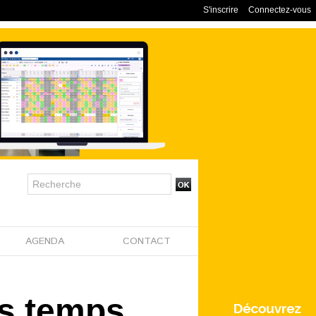
S'inscrire
Connectez-vous
AGENDA
CONTACT
es temps