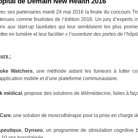
ôpital de Demain New Health 2016
vec ses partenaires mardi 24 mai 2016 la finale du concours 
retenues comme finalistes de l’édition 2016. Un jury d’experts
rix aux start-up lauréates qui leur semblaient les plus prome
re en lumière et leur faciliter
« l’ouverture des portes de l’hôpit
urs :
oke Watchers
, une méthode aidant les fumeurs à lutter c
e application mobile et d’une plateforme communautaire.
nk médical
, propose des solutions de télémédecine, faites à fa
 Care
, une solution de musicothérapie pour la prise en charge de
apeutique
,
Dynseo
, un programme de stimulation cognitive 
à 10 ans hospitalisés.