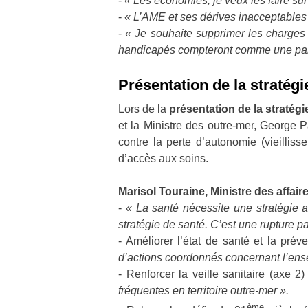
-
« Les économies, je veux les faire sur 
-
« L’AME et ses dérives inacceptables 
-
« Je souhaite supprimer les charges p
handicapés compteront comme une part 
Présentation de la stratég
Lors de la
présentation de la stratég
et la Ministre des outre-mer, George Pa
contre la perte d’autonomie (vieillis
d’accès aux soins.
Marisol Touraine, Ministre des affaire
-
« La santé nécessite une stratégie a
stratégie de santé. C’est une rupture p
- Améliorer l’état de santé et la préve
d’actions coordonnés concernant l’ens
- Renforcer la veille sanitaire (axe 2) 
fréquentes en territoire outre-mer ».
ème