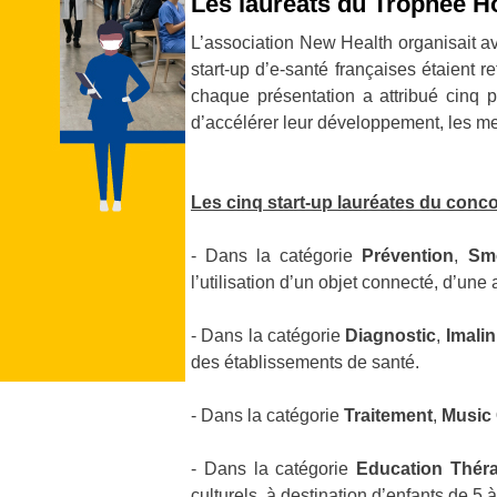
Les lauréats du Trophée H
L’association New Health organisait a
start-up d’e-santé françaises étaient 
chaque présentation a attribué cinq p
d’accélérer leur développement, les mett
Les cinq start-up lauréates du conco
- Dans la catégorie
Prévention
,
Sm
l’utilisation d’un objet connecté, d’un
- Dans la catégorie
Diagnostic
,
Imali
des établissements de santé.
- Dans la catégorie
Traitement
,
Music
- Dans la catégorie
Education Thér
culturels, à destination d’enfants de 5 