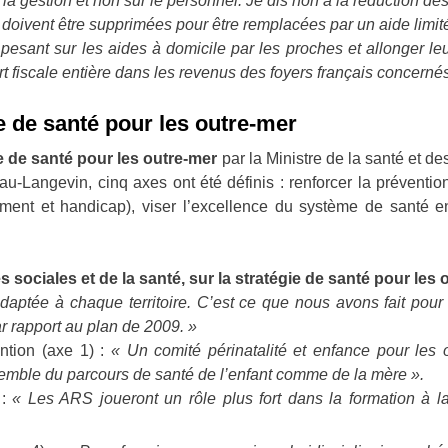
la gestion et non sur le personnel. Je dis non à la réduction des 
doivent être supprimées pour être remplacées par un aide limit
esant sur les aides à domicile par les proches et allonger leu
fiscale entière dans les revenus des foyers français concernés
ie de santé pour les outre-mer
ie de santé pour les outre-mer
par la Ministre de la santé et de
u-Langevin, cinq axes ont été définis : renforcer la prévention, 
sement et handicap), viser l’excellence du système de santé en
s sociales et de la santé, sur la stratégie de santé pour les 
daptée à chaque territoire. C’est ce que nous avons fait pour l
ar rapport au plan de 2009. »
ntion (axe 1) :
« Un comité périnatalité et enfance pour les o
emble du parcours de santé de l’enfant comme de la mère ».
:
« Les ARS joueront un rôle plus fort dans la formation à la