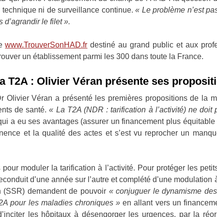
 technique ni de surveillance continue.
« Le problème n’est pas d
 d’agrandir le filet ».
te
www.TrouverSonHAD.fr
destiné au grand public et aux profes
 trouver un établissement parmi les 300 dans toute la France.
la T2A : Olivier Véran présente ses proposit
 Olivier Véran a présenté les premières propositions de la mis
nts de santé.
« La T2A (NDR : tarification à l’activité) ne doit
l qui a eu ses avantages (assurer un financement plus équitable
nence et la qualité des actes et s’est vu reprocher un manqu
r moduler la tarification à l’activité. Pour protéger les petits 
econduit d’une année sur l’autre et complété d’une modulation à 
on (SSR) demandent de pouvoir
« conjuguer le dynamisme des ac
-T2A pour les maladies chroniques »
en allant vers un financeme
’inciter les hôpitaux à désengorger les urgences, par la réor