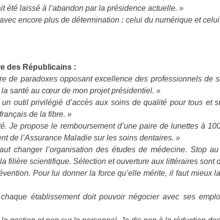
it été laissé à l’abandon par la présidence actuelle. »
vec encore plus de détermination : celui du numérique et celui d
re des Républicains :
re de paradoxes opposant excellence des professionnels de sant
 la santé au cœur de mon projet présidentiel. »
 outil privilégié d’accès aux soins de qualité pour tous et sur t
rançais de la fibre. »
té. Je propose le remboursement d’une paire de lunettes à 10
 de l’Assurance Maladie sur les soins dentaires. »
faut changer l’organisation des études de médecine. Stop au t
a filière scientifique. Sélection et ouverture aux littéraires sont 
vention. Pour lui donner la force qu’elle mérite, il faut mieux la
: chaque établissement doit pouvoir négocier avec ses emplo