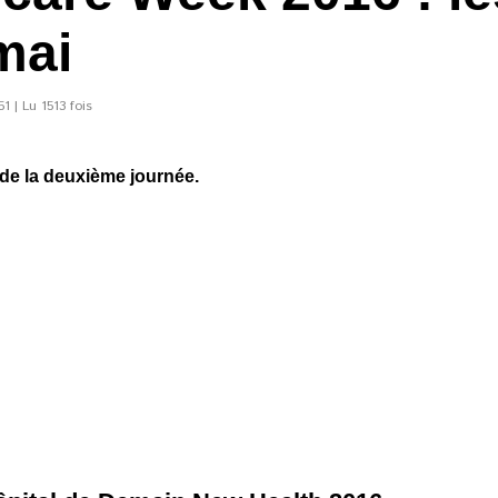
mai
1 | Lu 1513 fois
e la deuxième journée.