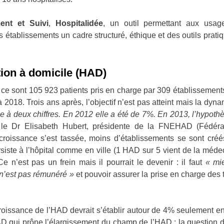
nt et Suivi
,
Hospitalidée
, un outil permettant aux usag
 établissements un cadre structuré, éthique et des outils pratiqu
tion à domicile (HAD)
, ce sont 105 923 patients pris en charge par 309 établissemen
 à 2018. Trois ans après, l’objectif n’est pas atteint mais la dy
 à deux chiffres. En 2012 elle a été de 7%. En 2013, l’hypot
le Dr Elisabeth Hubert, présidente de la FNEHAD (Fédérat
a croissance s’est tassée, moins d’établissements se sont créé
siste à l’hôpital comme en ville (1 HAD sur 5 vient de la médec
e n’est pas un frein mais il pourrait le devenir : il faut
« mie
 n’est pas rémunéré »
et pouvoir assurer la prise en charge des 
croissance de l’HAD devrait s’établir autour de 4% seulement 
 qui prône l’élargissement du champ de l’HAD : la question do