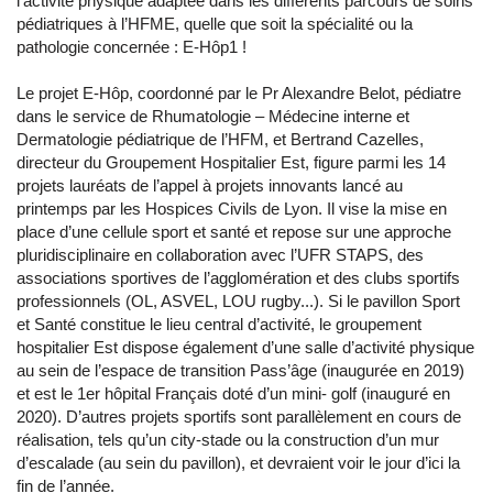
l’activité physique adaptée dans les différents parcours de soins
pédiatriques à l’HFME, quelle que soit la spécialité ou la
pathologie concernée : E-Hôp1 !
Le projet E-Hôp, coordonné par le Pr Alexandre Belot, pédiatre
dans le service de Rhumatologie – Médecine interne et
Dermatologie pédiatrique de l’HFM, et Bertrand Cazelles,
directeur du Groupement Hospitalier Est, figure parmi les 14
projets lauréats de l’appel à projets innovants lancé au
printemps par les Hospices Civils de Lyon. Il vise la mise en
place d’une cellule sport et santé et repose sur une approche
pluridisciplinaire en collaboration avec l’UFR STAPS, des
associations sportives de l’agglomération et des clubs sportifs
professionnels (OL, ASVEL, LOU rugby...). Si le pavillon Sport
et Santé constitue le lieu central d’activité, le groupement
hospitalier Est dispose également d’une salle d’activité physique
au sein de l’espace de transition Pass’âge (inaugurée en 2019)
et est le 1er hôpital Français doté d’un mini- golf (inauguré en
2020). D’autres projets sportifs sont parallèlement en cours de
réalisation, tels qu’un city-stade ou la construction d’un mur
d’escalade (au sein du pavillon), et devraient voir le jour d’ici la
fin de l’année.