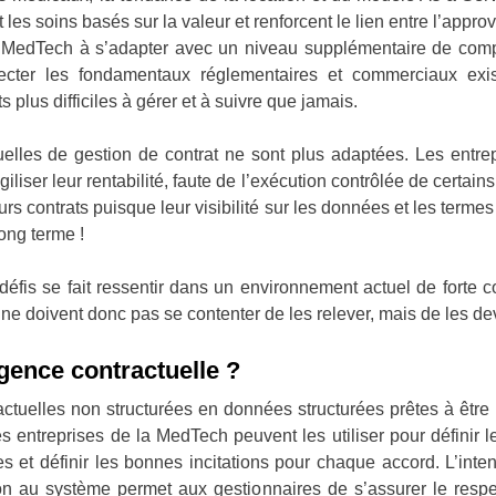
s soins basés sur la valeur et renforcent le lien entre l’approvi
la MedTech à s’adapter avec un niveau supplémentaire de comp
specter les fondamentaux réglementaires et commerciaux exi
 plus difficiles à gérer et à suivre que jamais.
les de gestion de contrat ne sont plus adaptées. Les entrepr
iliser leur rentabilité, faute de l’exécution contrôlée de certain
rs contrats puisque leur visibilité sur les données et les terme
long terme !
défis se fait ressentir dans un environnement actuel de forte 
ne doivent donc pas se contenter de les relever, mais de les de
ligence contractuelle ?
actuelles non structurées en données structurées prêtes à être
entreprises de la MedTech peuvent les utiliser pour définir le
es et définir les bonnes incitations pour chaque accord. L’inten
tion au système permet aux gestionnaires de s’assurer le respe