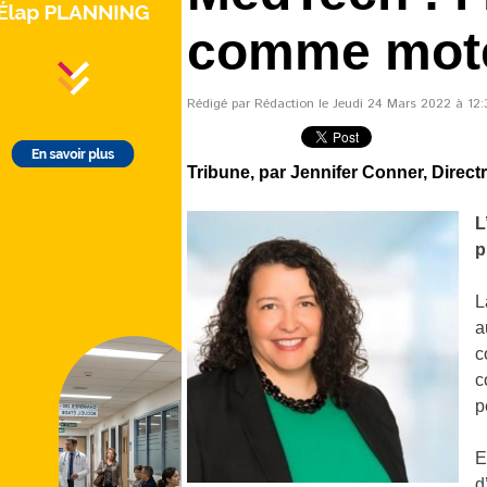
comme mote
Rédigé par Rédaction le Jeudi 24 Mars 2022 à 12:3
Tribune, par Jennifer Conner, Directri
L
p
L
a
c
c
p
E
d