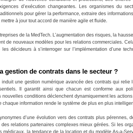
xigences d’exécution changeantes. Les organismes du secte
raditionnels pour gérer la performance, extraire des informations
mettre à jour tout accord de manière agile et fluide.
ntreprises de la MedTech. L’augmentation des risques, la hausse
ent de nouveaux modèles pour les relations commerciales. Cel
 les décideurs à s’interroger sur l’implémentation d’une tech
a gestion de contrats dans le secteur ?
e induit une gestion numérique avancée des contrats qui relie le
entiels. Il garantit ainsi que chacun est conforme aux poli
 nouvelles conditions déclenchent dynamiquement les actions 
e chaque information rende le système de plus en plus intellige
nonymes d’une évolution vers des contrats plus pérennes, de
e des relations partenaires complexes mieux gérées. Si les or
 médicaux, la tendance de la location et du modèle As-a-Serv