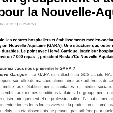
pour la Nouvelle-Aq
2022 à 10:52 | Lu 2530 fois
e, les centres hospitaliers et établissements médico-socia
on Nouvelle-Aquitaine (GARA). Une structure qui, outre s
durables. Le point avec Hervé Garrigue, ingénieur hospital
environ 7 000 repas –, président Restau’Co Nouvelle-Aquita
ourriez-vous nous présenter le GARA ?
ervé Garrigue :
Le GARA est rattaché au GCS achats NA, 
ropose son offre de marchés alimentaires aux adhérents de ce 
ermettre aux établissements sanitaires et médico-sociaux
nsemble, aux mêmes conditions tarifaires. Le groupement a ain
écuriser juridiquement et de professionnaliser l’achat alimentai
oncentrer toutes leurs forces vives sur la production et l’amélior
outefois, les établissements ne peuvent pas adhérer pour quelq