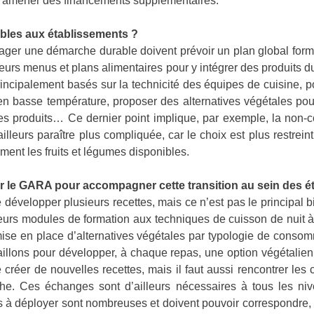
 amener des financements supplémentaires.
ibles aux établissements ?
ger une démarche durable doivent prévoir un plan global formal
e leurs menus et plans alimentaires pour y intégrer des produits 
rincipalement basés sur la technicité des équipes de cuisine, p
n basse température, proposer des alternatives végétales pour 
ité des produits… Ce dernier point implique, par exemple, la n
lleurs paraître plus compliquée, car le choix est plus restreint.
ment les fruits et légumes disponibles.
par le GARA pour accompagner cette transition au sein des 
évelopper plusieurs recettes, mais ce n’est pas le principal b
urs modules de formation aux techniques de cuisson de nuit à 
mise en place d’alternatives végétales par typologie de consom
illons pour développer, à chaque repas, une option végétalienn
 créer de nouvelles recettes, mais il faut aussi rencontrer le
he. Ces échanges sont d’ailleurs nécessaires à tous les niv
 à déployer sont nombreuses et doivent pouvoir correspondre, a