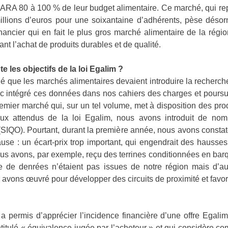
ARA 80 à 100 % de leur budget alimentaire. Ce marché, qui rep
illions d’euros pour une soixantaine d’adhérents, pèse désor
inancier qui en fait le plus gros marché alimentaire de la rég
sant l’achat de produits durables et de qualité.
e les objectifs de la loi Egalim ?
ué que les marchés alimentaires devaient introduire la recherc
intégré ces données dans nos cahiers des charges et poursuivi
ier marché qui, sur un tel volume, met à disposition des produ
aux attendus de la loi Egalim, nous avons introduit de no
ne (SIQO). Pourtant, durant la première année, nous avons cons
use : un écart-prix trop important, qui engendrait des hausse
Nous avons, par exemple, reçu des terrines conditionnées en ba
de denrées n’étaient pas issues de notre région mais d’au
 avons œuvré pour développer des circuits de proximité et favori
 permis d’apprécier l’incidence financière d’une offre Egali
ntitulé « équivalence jugée par l’acheteur » et qui considère c