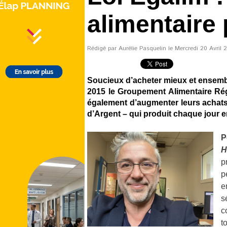
alimentaire 
Rédigé par Aurélie Pasquelin le Mercredi 20 Avril 
Soucieux d’acheter mieux et ensembl
2015 le Groupement Alimentaire Régi
également d’augmenter leurs achats 
d’Argent – qui produit chaque jour 
P
H
p
p
e
s
c
t