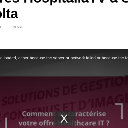
lta
0 | Lu 539 fois