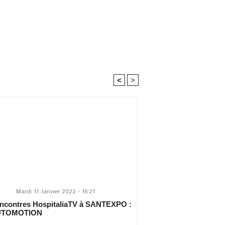
<
>
Mardi 11 Janvier 2022 - 16:21
encontres HospitaliaTV à SANTEXPO :
UTOMOTION