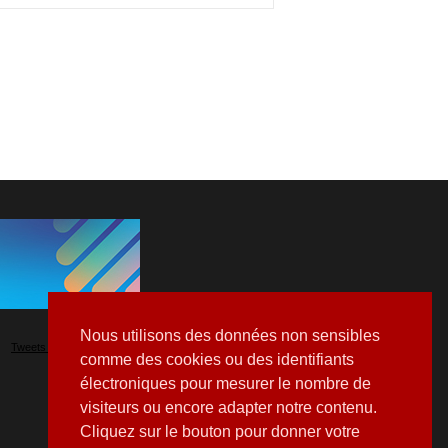
Nous utilisons des données non sensibles
Tweets by Hospitalia_Mag
comme des cookies ou des identifiants
électroniques pour mesurer le nombre de
visiteurs ou encore adapter notre contenu.
Cliquez sur le bouton pour donner votre