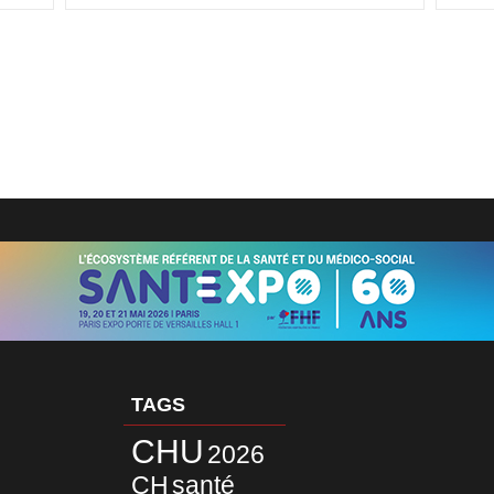
TAGS
CHU
2026
CH
santé