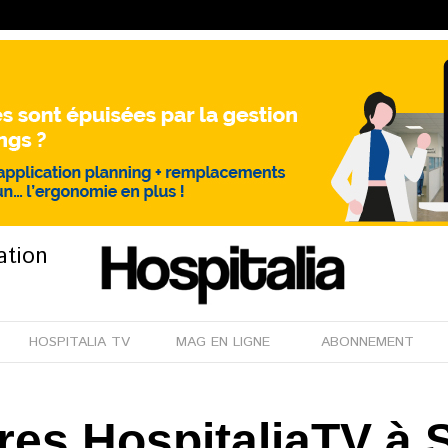
ation
HOSPITALIA TV
MAG EN LIGNE
ABONNEMENT
res HospitaliaTV à