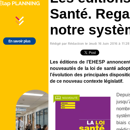
Santé. Rega
notre systè
Rédigé par Rédaction le Jeudi 16 Juin 2016 à 11:28 
Les éditions de l’EHESP annoncent 
nouveautés de la loi de santé adopt
l’évolution des principales dispositio
de ce nouveau contexte législatif.
Depuis
jusqu’
nombre
systèm
biais 
médica