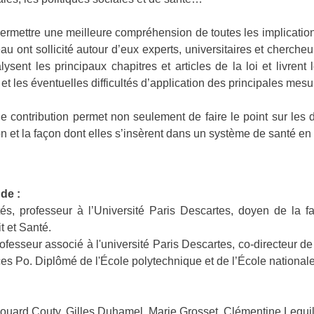
ermettre une meilleure compréhension de toutes les implication
au ont sollicité autour d’eux experts, universitaires et cherche
alysent les principaux chapitres et articles de la loi et livrent
 et les éventuelles difficultés d’application des principales mesu
 contribution permet non seulement de faire le point sur les d
on et la façon dont elles s’insèrent dans un système de santé en
de :
s, professeur à l’Université Paris Descartes, doyen de la fac
it et Santé.
ofesseur associé à l'université Paris Descartes, co-directeur de l
es Po. Diplômé de l'École polytechnique et de l’École nationale
douard Couty, Gilles Duhamel, Marie Grosset, Clémentine Lequil