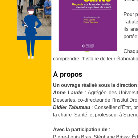
Pour p
Tabute
ils an
portée
Chaque
comprendre l’histoire de leur élaborati
À propos
Un ouvrage réalisé sous la direction 
Anne Laude
:
Agrégée des Université
Descartes, co-directeur de l’Institut Dro
Didier Tabuteau
: Conseiller d’État, pr
la chaire Santé et professeur à Scienc
Avec la participation de :
Pierre-Louis Bras, Stéphane Brissy, É