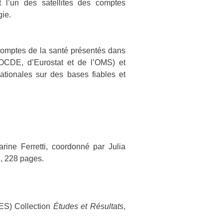
 l’un des satellites des comptes
gie.
 comptes de la santé présentés dans
’OCDE, d’Eurostat et de l’OMS) et
nationales sur des bases fiables et
ine Ferretti, coordonné par Julia
, 228 pages.
EES) Collection
Études et Résultats
,