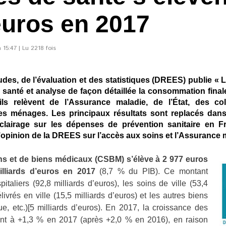
euros en 2017
 15:47 | Lu 2218 fois
tudes, de l’évaluation et des statistiques (DREES) publie «
santé et analyse de façon détaillée la consommation final
ls relèvent de l’Assurance maladie, de l’État, des col
s ménages. Les principaux résultats sont replacés dans 
éclairage sur les dépenses de prévention sanitaire en Fr
’opinion de la DREES sur l’accès aux soins et l’Assurance 
s et de biens médicaux (CSBM) s’élève à 2 977 euros
milliards d’euros en 2017
(8,7 % du PIB). Ce montant
aliers (92,8 milliards d’euros), les soins de ville (53,4
ivrés en ville (15,5 milliards d’euros) et les autres biens
ue, etc.)[5 milliards d’euros). En 2017, la croissance des
ent à +1,3 % en 2017 (après +2,0 % en 2016), en raison