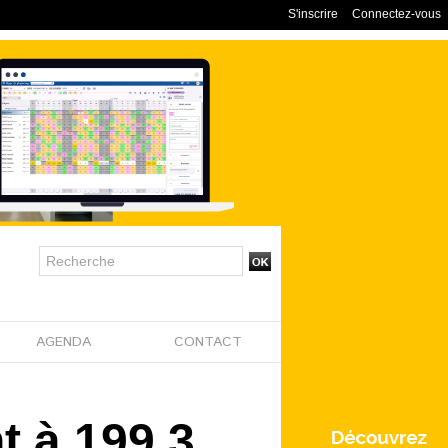
S'inscrire
Connectez-vous
AGENDA
CONTACT
t à 199,3