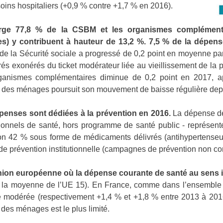
oins hospitaliers (+0,9 % contre +1,7 % en 2016).
rge 77,8 % de la CSBM et les organismes complémentair
s) y contribuent à hauteur de 13,2 %. 7,5 % de la dépens
 de la Sécurité sociale a progressé de 0,2 point en moyenne p
rés exonérés du ticket modérateur liée au vieillissement de la
rganismes complémentaires diminue de 0,2 point en 2017, a
ge des ménages poursuit son mouvement de baisse régulière de
épenses sont dédiées à la prévention en 2016.
La dépense de
ssionnels de santé, hors programme de santé public - représent
 42 % sous forme de médicaments délivrés (antihypertenseurs, 
 de prévention institutionnelle (campagnes de prévention non c
Union européenne où la dépense courante de santé au sens i
e la moyenne de l’UE 15). En France, comme dans l’ensemble
e modérée (respectivement +1,4 % et +1,8 % entre 2013 à 201
 des ménages est le plus limité.