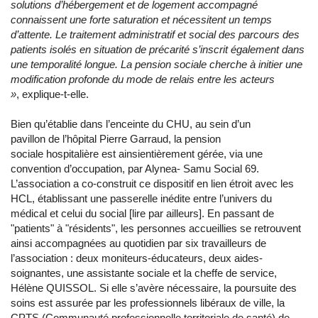
solutions d’hébergement et de logement accompagné
connaissent une forte saturation et nécessitent un temps
d’attente. Le traitement administratif et social des parcours des
patients isolés en situation de précarité s’inscrit également dans
une temporalité longue. La pension sociale cherche à initier une
modification profonde du mode de relais entre les acteurs
»
, explique-t-elle.
Bien qu’établie dans l’enceinte du CHU, au sein d’un
pavillon de l’hôpital Pierre Garraud, la pension
sociale hospitalière est ainsientièrement gérée, via une
convention d’occupation, par Alynea- Samu Social 69.
L’association a co-construit ce dispositif en lien étroit avec les
HCL, établissant une passerelle inédite entre l’univers du
médical et celui du social [lire par ailleurs]. En passant de
"patients" à "résidents", les personnes accueillies se retrouvent
ainsi accompagnées au quotidien par six travailleurs de
l’association : deux moniteurs-éducateurs, deux aides-
soignantes, une assistante sociale et la cheffe de service,
Hélène QUISSOL. Si elle s’avère nécessaire, la poursuite des
soins est assurée par les professionnels libéraux de ville, la
CPTS (Communauté professionnelle territoriale de santé) de