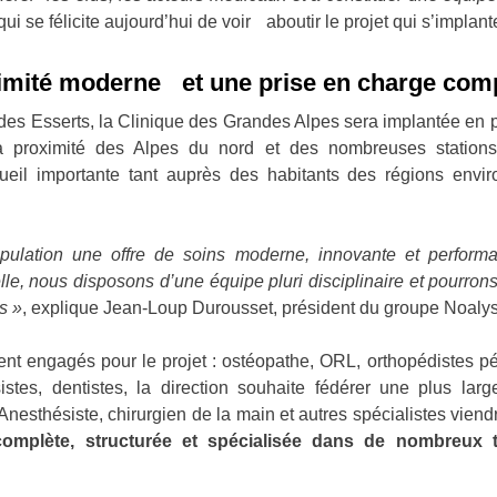
qui se félicite aujourd’hui de voir aboutir le projet qui s’implan
ximité moderne et une prise en charge com
 des Esserts, la Clinique des Grandes Alpes sera implantée en p
, à proximité des Alpes du nord et des nombreuses station
cueil importante tant auprès des habitants des régions envi
pulation une offre de soins moderne, innovante et perform
lle, nous disposons d’une équipe pluri disciplinaire et pourron
s »
, explique Jean-Loup Durousset, président du groupe Noalys
t engagés pour le projet : ostéopathe, ORL, orthopédistes pé
ésistes, dentistes, la direction souhaite fédérer une plus l
Anesthésiste, chirurgien de la main et autres spécialistes vie
omplète, structurée et spécialisée dans de nombreux 