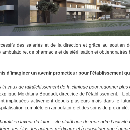
essifs des salariés et de la direction et grâce au soutien
 ambulatoire, de pharmacie et de stérilisation et obtiendra très b
s d’imaginer un avenir prometteur pour l’établissement qui r
ravaux de rafraîchissement de la clinique pour redonner plus d’at
 explique Mokhtaria Boudadi, directrice de l’établissement. L’ob
sont impliquées activement depuis plusieurs mois dans le futur
ospitalisation complète en ambulatoire et des soins de proximité
boratif en faveur du futur site plutôt que de reprendre l’activit
fédérer les élus, les acteurs médicaux et à constituer une équipe