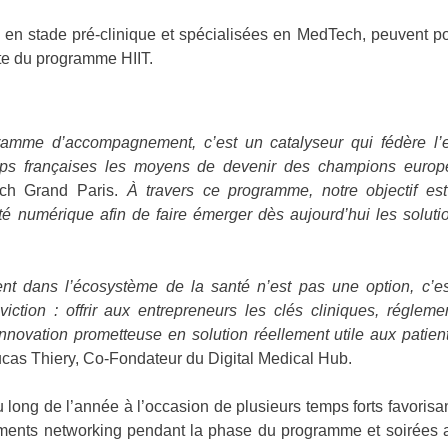
 en stade pré-clinique et spécialisées en MedTech, peuvent po
rte du programme HIIT.
ramme d’accompagnement, c’est un catalyseur qui fédère l’
ups françaises les moyens de devenir des champions euro
ech Grand Paris.
À travers ce programme, notre objectif es
té numérique afin de faire émerger dès aujourd’hui les soluti
nt dans l’écosystème de la santé n’est pas une option, c’est
ction : offrir aux entrepreneurs les clés cliniques, régle
nnovation prometteuse en solution réellement utile aux patie
ucas Thiery, Co-Fondateur du Digital Medical Hub.
long de l’année à l’occasion de plusieurs temps forts favorisan
ements networking pendant la phase du programme et soirées a