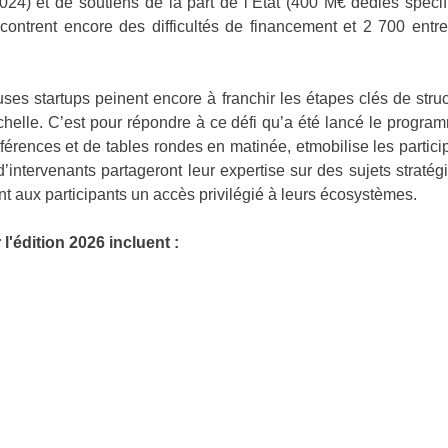
2024) et de soutiens de la part de l’État (400 M€ dédiés spé
ontrent encore des difficultés de financement et 2 700 entre
es startups peinent encore à franchir les étapes clés de struc
chelle. C’est pour répondre à ce défi qu’a été lancé le program
férences et de tables rondes en matinée, etmobilise les partici
’intervenants partageront leur expertise sur des sujets stratégi
nt aux participants un accès privilégié à leurs écosystèmes.
'édition 2026 incluent :