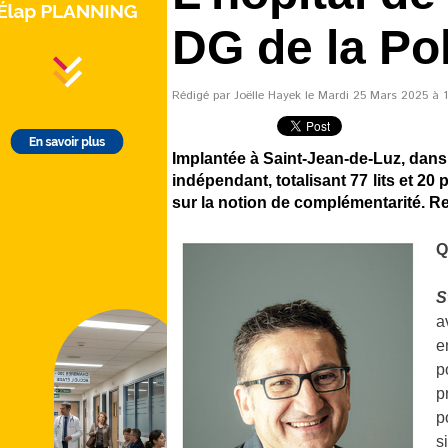
DG de la Po
Rédigé par Joëlle Hayek le Mardi 25 Mars 2025 à 13
Implantée à Saint-Jean-de-Luz, dans
indépendant, totalisant 77 lits et 2
sur la notion de complémentarité. R
Q
S
a
e
p
p
p
s