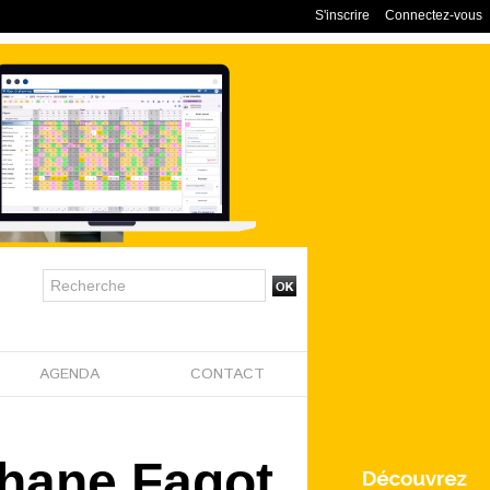
S'inscrire
Connectez-vous
AGENDA
CONTACT
phane Fagot,