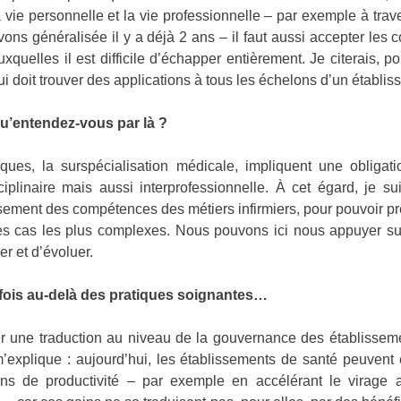
a vie personnelle et la vie professionnelle – par exemple à tra
vons généralisée il y a déjà 2 ans – il faut aussi accepter les 
uxquelles il est difficile d’échapper entièrement. Je citerais, po
ui doit trouver des applications à tous les échelons d’un établi
u’entendez-vous par là ?
ques, la surspécialisation médicale, impliquent une obligati
iplinaire mais aussi interprofessionnelle. À cet égard, je s
sement des compétences des métiers infirmiers, pour pouvoir pr
les cas les plus complexes. Nous pouvons ici nous appuyer su
er et d’évoluer.
efois au-delà des pratiques soignantes…
ver une traduction au niveau de la gouvernance des établisseme
m’explique : aujourd’hui, les établissements de santé peuvent 
ins de productivité – par exemple en accélérant le virage 