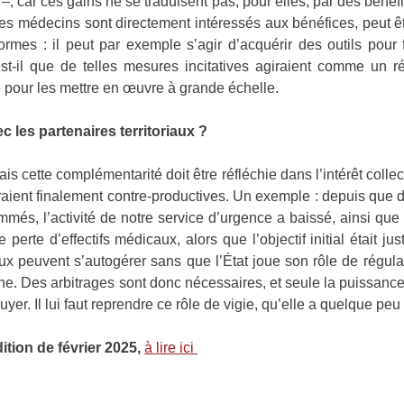
–, car ces gains ne se traduisent pas, pour elles, par des bénéf
 les médecins sont directement intéressés aux bénéfices, peut êtr
rmes : il peut par exemple s’agir d’acquérir des outils pour f
s est-il que de telles mesures incitatives agiraient comme un r
e pour les mettre en œuvre à grande échelle.
 les partenaires territoriaux ?
s cette complémentarité doit être réfléchie dans l’intérêt collect
ient finalement contre-productives. Un exemple : depuis que des
mmés, l’activité de notre service d’urgence a baissé, ainsi qu
 perte d’effectifs médicaux, alors que l’objectif initial était ju
x peuvent s’autogérer sans que l’État joue son rôle de régulat
e. Des arbitrages sont donc nécessaires, et seule la puissance 
uyer. Il lui faut reprendre ce rôle de vigie, qu’elle a quelque p
dition de février 2025,
à lire ici