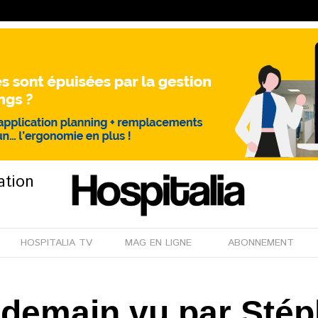
ation
HOSPITALIA TV
MAG EN LIGNE
ABONNEMENT
e demain vu par Sté