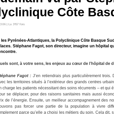
lyclinique Côte Ba
:06 | Lu 3157 fois
 les Pyrénées-Atlantiques, la Polyclinique Côte Basque Sud
0 places. Stéphane Fagot, son directeur, imagine un hôpital 
encontre.
uels sont, à votre sens, les enjeux au cœur de l’hôpital de 
téphane Fagot :
J’en retiendrais plus particulièrement trois.
vec les territoires situés à l’extérieur des grands centres urb
n charge les patients nécessitant des soins récurrents – et qui 
our se déplacer, pour des raisons sanitaires mais aussi éco
rix de l’énergie. Ensuite, un meilleur accompagnement des nou
ouvons pas forcer une partie de la population à vivre dif
implement parce qu’elle a choisi les métiers du soin. Cela dit, s