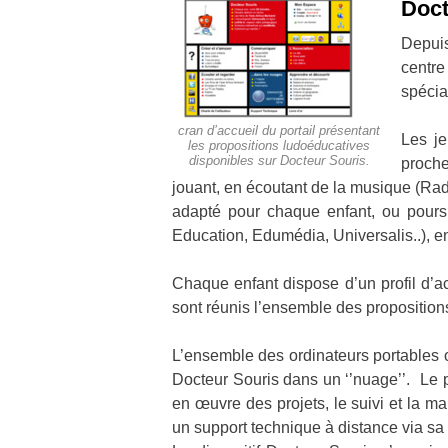
Doct
Depuis
centr
spécia
cran d’accueil du portail présentant
Les je
les propositions ludoéducatives
disponibles sur Docteur Souris.
proche
jouant, en écoutant de la musique (Radi
adapté pour chaque enfant, ou poursui
Education, Edumédia, Universalis..), e
Chaque enfant dispose d’un profil d’ac
sont réunis l’ensemble des propositio
L’ensemble des ordinateurs portables o
Docteur Souris dans un ‘’nuage’’. Le po
en œuvre des projets, le suivi et la ma
un support technique à distance via sa 