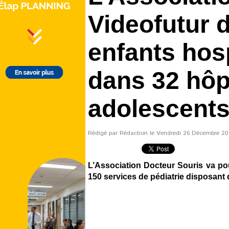
Videofutur 
enfants hosp
dans 32 hôp
adolescent
Rédigé par Rédaction le Vendredi 26 Décembre 201
L’Association Docteur Souris va pou
150 services de pédiatrie disposant 