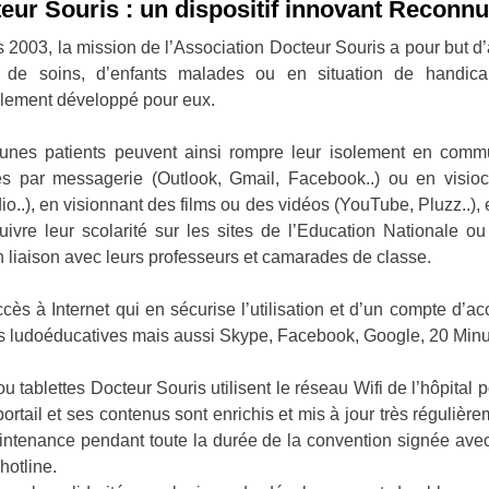
eur Souris : un dispositif innovant Reconnu d
 2003, la mission de l’Association Docteur Souris a pour but d’a
e de soins, d’enfants malades ou en situation de handicap
lement développé pour eux.
unes patients peuvent ainsi rompre leur isolement en commu
s par messagerie (Outlook, Gmail, Facebook..) ou en visioc
o..), en visionnant des films ou des vidéos (YouTube, Pluzz..), e
vre leur scolarité sur les sites de l’Education Nationale ou
n liaison avec leurs professeurs et camarades de classe.
cès à Internet qui en sécurise l’utilisation et d’un compte d’a
ns ludoéducatives mais aussi Skype, Facebook, Google, 20 Minut
u tablettes Docteur Souris utilisent le réseau Wifi de l’hôpita
rtail et ses contenus sont enrichis et mis à jour très régulièr
intenance pendant toute la durée de la convention signée avec l
hotline.