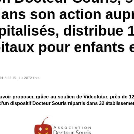
dans son action aup
italisés, distribue 
itaux pour enfants 
s
4 à 12:16 | Lu 2872 fois
voir proposer, grâce au soutien de Videofutur, près de 1
d’un dispositif Docteur Souris répartis dans 32 établissemen