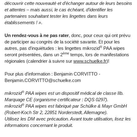
découvrir cette nouveauté et d’échanger autour de leurs besoins
et attentes – mais aussi, le cas échéant, d’identifier les
partenaires souhaitant tester les lingettes dans leurs
établissements ! »
.
Un rendez-vous à ne pas rater
, donc, pour ceux qui ont prévu
de participer au congrès de la société savante. Et pour les
®
autres, pas d’inquiétudes : les lingettes mikrozid
PAA wipes
ème
seront présentées, dans un 2
temps, lors de manifestations
régionales (calendrier à suivre sur
www.schuelke.fr
)!
Pour plus d’information : Benjamin CORVITTO -
Benjamin.CORVITTO@schuelke.com
®
mikrozid
PAA wipes est un dispositif médical de classe IIb.
Marquage CE (organisme certificateur : DQS 0297).
®
mikrozid
PAA wipes est fabriqué par Schülke & Mayr GmbH
(Robert-Koch Str 2, 22851 Norderstedt, Allemagne).
Utilisez les DM avec précaution. Avant toute utilisation, lisez les
informations concernant le produit.