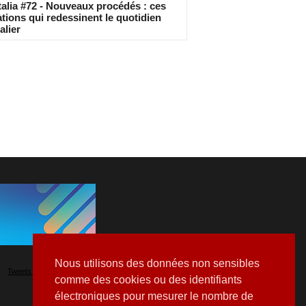
alia #72 - Nouveaux procédés : ces
tions qui redessinent le quotidien
alier
Nous utilisons des données non sensibles
Tweets by Hospitalia_Mag
comme des cookies ou des identifiants
électroniques pour mesurer le nombre de