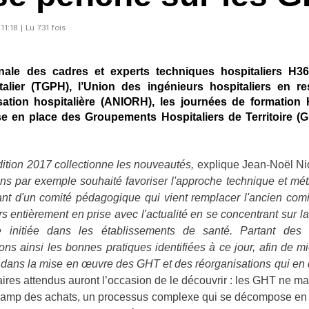
:18 | Lu 731 fois
onale des cadres et experts techniques hospitaliers H360
alier (TGPH), l’Union des ingénieurs hospitaliers en re
isation hospitalière (ANIORH), les journées de formation
mise en place des Groupements Hospitaliers de Territoire (G
dition 2017 collectionne les nouveautés,
explique Jean-Noël Nio
ns par exemple souhaité favoriser
l'approche technique et mé
nt d'un comité pédagogique qui vient remplacer l'ancien comi
urs entièrement en prise avec l'actualité en se concentrant sur l
te initiée dans les établissements de santé. Partant des
ons ainsi les bonnes pratiques identifiées à ce jour, afin de
 dans la mise en œuvre des GHT et des réorganisations qui en 
iaires attendus auront l’occasion de le découvrir : les GHT ne m
hamp des achats, un processus complexe qui se décompose en p