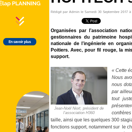
Rédigé par Admin le Samedi 30 Septembre 2017 à 11
Organisées par l’association nati
gestionnaires du patrimoine hospit
nationale de l’ingénierie en organ
Poitiers. Avec, pour fil rouge, la 
support.
« Cette é
Nous avo
nous dota
par aille
tout jus
présenter
Jean-Noël Niort, président de
confrères
l’association H360
taille, ainsi que les quelques 300 stag
fonctions support, notamment sur le c